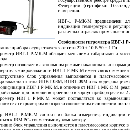
Государственном реестре средств
Федерации (сертификат Госстанд
измерения.
ИВГ-1 Р-МК-М предназначен для
индикации температуры и регулиро
различных отраслях промышленности
Особенности гигрометра ИВГ-1 
ание прибора осуществляется от сети 220 ± 10 В 50 ± 1 Гц.
рометр ИВГ-1 Р-МК-М обладает меньшими габаритами и массо
ода.
рометр позволяет в автономном режиме накапливать информац
еритель микровлажности ИВГ-1 Р-МК-М имеет связь с компьюте
нструктивно блок управления выполняется в пластмассовом
кровлажности типа ИПВТ-08М, ИПВТ-09М и их модификациями
одификации ИВГ-1 Р-МК-М, в отличие от ИВГ-1 МК-С-М, реал
ройствами при помощи встроенного в корпус прибора реле на 2
грометр ИВГ-1 Р-МК-М может поставляться во взрывозащи
плекте с гигрометром во взрывозащищенном исполнении постав
тр ИВГ-1 Р-МК-М состоит из блока измерения, индикации и
ться к IBM PC- совместимому компьютеру.
тивно блок управления выполняется в пластмассовом корпусе в