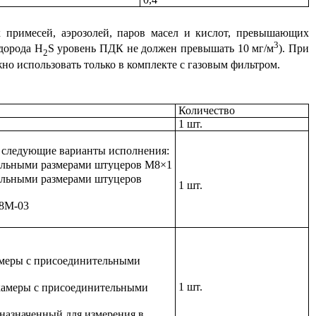
примесей, аэрозолей, паров масел и кислот, превышающих
3
дорода Н
S уровень ПДК не должен превышать 10 мг/м
). При
2
о использовать только в комплекте с газовым фильтром.
Количество
1 шт.
 следующие варианты исполнения:
ельными размерами штуцеров М8×1
ельными размерами штуцеров
1 шт.
08М-03
амеры с присоединительными
1 шт.
 камеры с присоединительными
назначенный для измерения в