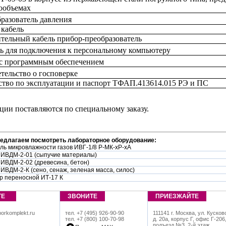
ообъемах
разователь давления
 кабель
тельный кабель прибор-преобразователь
ь для подключения к персональному компьютеру
с программным обеспечением
тельство о госповерке
ство по эксплуатации и паспорт ТФАП.413614.015 РЭ и ПС
ции поставляются по специальному заказу.
редлагаем посмотреть лабораторное оборудование:
ль микровлажности газов ИВГ-1/8 Р-МК-хР-хА
 ИВДМ-2-01 (сыпучие материалы)
ИВДМ-2-02 (древесина, бетон)
ИВДМ-2-К (сено, сенаж, зеленая масса, силос)
р переносной ИТ-17 К
ТЕ
ЗВОНИТЕ
ПРИЕЗЖАЙТЕ
orkomplekt.ru
тел. +7 (495) 926-90-90
111141 г. Москва, ул. Кусков
тел. +7 (800) 100-70-98
д. 20а, корпус Г, офис Г-206
подъезд №3, 2-й этаж