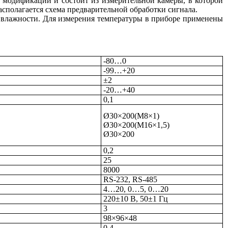
 модификации и состоит из измерительной камеры, в которой
асполагается схема предварительной обработки сигнала.
 влажности. Для измерения температуры в приборе применены
-80…0
-99…+20
±2
-20…+40
0,1
Ø30×200(М8×1)
Ø30×200(М16×1,5)
Ø30×200
0,2
25
8000
RS-232, RS-485
4…20, 0…5, 0…20
220±10 В, 50±1 Гц
3
98×96×48
0,4