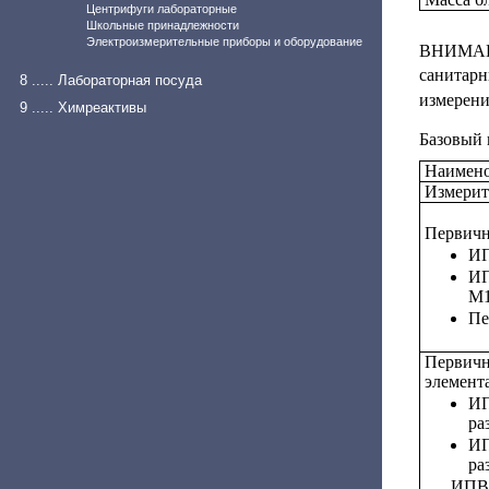
Центрифуги лабораторные
Школьные принадлежности
Электроизмерительные приборы и оборудование
ВНИМАНИ
санитарн
8 ..... Лабораторная посуда
измерени
9 ..... Химреактивы
Базовый 
Наимено
Измерит
Первичн
ИП
ИП
М1
Пе
Первичн
элемент
ИП
ра
ИП
ра
ИПВТ