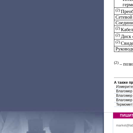
герм
(2)
Преоб
Сетевой
Соедини
(2)
Кабел
(
2)
Диск 
(2)
Свиде
Руковод
(2)
– пози
А также п
Измерите
Влагомер
Влагомер 
Влагомер 
Термомет
ПИШИ
market@lab