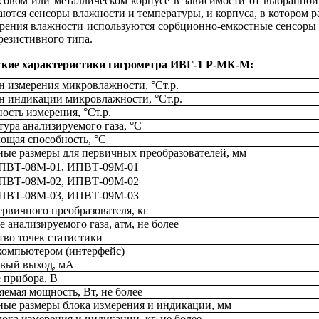
совом или металлическом корпусе в зависимости от выбранной
аются сенсоры влажности и температуры, и корпуса, в котором р
рения влажности используются сорбционно-емкостные сенсоры
резистивного типа.
ские характеристики гигрометра ИВГ-1 Р-МК-М:
н измерения микровлажности, °Ст.р.
н индикации микровлажности, °Ст.р.
ость измерения, °Ст.р.
ура анализируемого газа, °С
ющая способность, °С
ные размеры для первичных преобразователей, мм
ВТ-08М-01, ИПВТ-09М-01
ВТ-08М-02, ИПВТ-09М-02
ВТ-08М-03, ИПВТ-09М-03
ервичного преобразователя, кг
 анализируемого газа, атм, не более
тво точек статистики
 компьютером (интерфейс)
вый выход, мА
 прибора, В
яемая мощность, Вт, не более
ные размеры блока измерения и индикации, мм
ока измерения и индикации, кг, не более