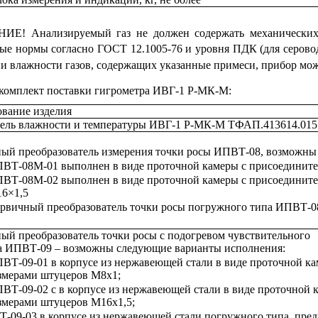
Е! Анализируемый газ не должен содержать механических 
ые нормы согласно ГОСТ 12.1005-76 и уровня ПДК (для серово
и влажности газов, содержащих указанные примеси, прибор можн
комплект поставки гигрометра ИВГ-1 Р-МК-М:
вание изделия
ель влажности и температуры ИВГ-1 Р-МК-М ТФАП.413614.015
ый преобразователь измерения точки росы ИПВТ-08, возможны
ВТ-08М-01 выполнен в виде проточной камеры с присоединит
ВТ-08М-02 выполнен в виде проточной камеры с присоединит
6×1,5
рвичный преобразователь точки росы погружного типа ИПВТ-
ый преобразователь точки росы с подогревом чувствительного
а ИПВТ-09 – возможны следующие варианты исполнения:
ВТ-09-01 в корпусе из нержавеющей стали в виде проточной к
змерами штуцеров М8х1;
ВТ-09-02 с в корпусе из нержавеющей стали в виде проточной
змерами штуцеров М16х1,5;
-09-03 в корпусе из нержавеющей стали погружного типа, пред