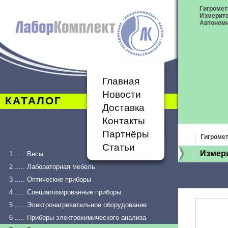
Гигромет
Измерит
Автономн
Главная
Новости
КАТАЛОГ
Доставка
Контакты
Партнёры
Гигроме
Статьи
Измери
1 ..... Весы
2 ..... Лабораторная мебель
3 ..... Оптические приборы
4 ..... Специализированные приборы
5 ..... Электронагревательное оборудование
6 ..... Приборы электрохимического анализа