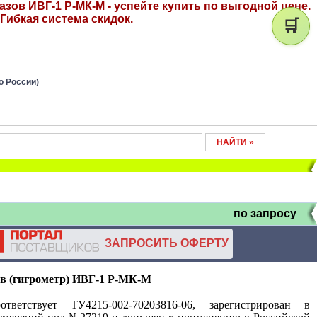
зов ИВГ-1 Р-МК-М - успейте купить по выгодной цене.
Гибкая система скидок.
🛒
о России)
по запросу
ЗАПРОСИТЬ ОФЕРТУ
в (гигрометр) ИВГ-1 Р-МК-М
етствует ТУ4215-002-70203816-06, зарегистрирован в