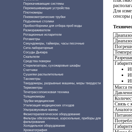
пластмас
Перекачивающие системы
располаг
Перемешивающие устройства
Для изме
Плотномеры
сенсоры 
Пневмометрические трубки
Подъемные столики
Пробоотборники для отбора проб воды
Техниче
Размораживатели
Ротационные испарители
Диапазо
Ротаметры
Диапазо
Секундомеры, таймеры, часы песочные
Погрешн
Сита лабораторные
Температ
Сосуды Дьюара
Скальпели
Разреша
Средства поверки
Габарит
Стерилизаторы, сухожаровые шкафы
ИП
Счетчики
Сушилки распылительные
ИП
Тахометры
ИП
Твердомеры, разрывные машины, меры твердости
Масса п
Термометры
Течетрассопоисковая техника
Давление
Толщиномеры
Количес
Трубки медицинские
Связь с
Утилизация медицинских отходов
Аналого
Ультразвуковые ванны
Физиотерапевтическое оборудование
Питание
Фильтры обеззоленные, аэрозольные, приборы для
Потребл
фильтрования
Холодильное оборудование
Габарит
Хроматография
Масса бл