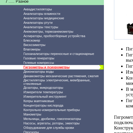
7 ..... Разное
Аквадистилляторы
Анализаторы влажности
Анализаторы медицинские
Анализаторы ртути
Анализаторы текстуры
Анемометры, термоанемометры
Аспираторы, пробоотборные устройства
Блескомер
Вискозиметры
Пит
Влагомеры
Газоанализаторы переносные и стационарные
Гиг
Газовые генераторы
вых
Гелевые компрессы
Гиг
Гигрометры и психрометры
Изм
Деионизаторы воды
Динамометры механические растяжения, сжатия
Ко
Дистилляторы электрические, мембранные,
ми
стеклянные
Дозаторы, микродозаторы
В м
Измерители температуры
уст
Измерительный инструмент
Ги
Копры маятниковые
ком
Концентраторы кислорода
Контрольно-измерительные приборы
Манометры
Гигроме
Мельницы, дробилки, гомогенизаторы
подключа
Насосы, агрегаты, роторы, эжекторы
Конструк
Оборудование для службы крови
Овоскопы