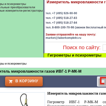
Измеритель микровлажности га
ры и психрометры
ельные преобразователи
ые измерители-регистраторы
тел. +7 (495) 926-90-90
тел. +7 (495) 518-27-83
тел. +7 (495) 518-27-84
тел. 8-800-100-70-98 (звонок бесплатный п
Заявки отправляйте на нашу почту:
market@laborkomplekt.ru
Поиск по сайту:
Гигрометры и психрометры
тры и психрометры
тель микровлажности газов ИВГ-1 Р-МК-М
В КОРЗИНУ
Измеритель микровлажности газо
Гигрометр ИВГ-1 Р-МК-М соотв