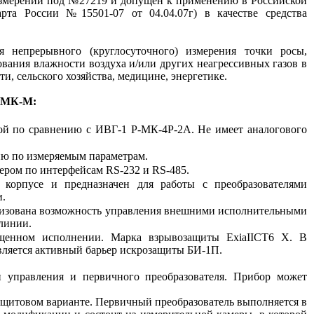
 измерений под №27219 и допущен к применению в Российской
арта России №15501-07 от 04.04.07г) в качестве средства
 непрерывного (круглосуточного) измерения точки росы,
вания влажности воздуха и/или других неагрессивных газов в
, сельского хозяйства, медицине, энергетике.
Р-МК-М:
й по сравнению с ИВГ-1 Р-МК-4Р-2А. Не имеет аналогового
ию по измеряемым параметрам.
ром по интерфейсам RS-232 и RS-485.
 корпусе и предназначен для работы с преобразователями
.
изована возможность управления внешними исполнительными
 линии.
щенном исполнении. Марка взрывозащиты ExiaIICT6 X. В
ляется активный барьер искрозащиты БИ-1П.
 управления и первичного преобразователя. Прибор может
 щитовом варианте. Первичный преобразователь выполняется в