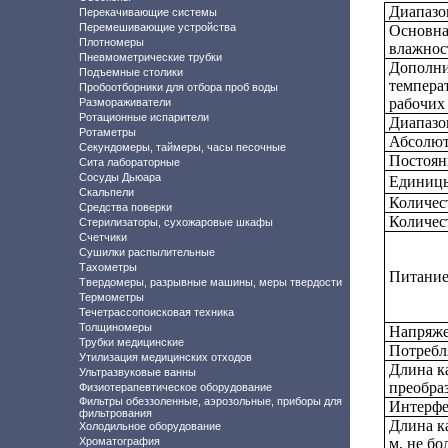
Диапазо
Перекачивающие системы
Перемешивающие устройства
Основна
Плотномеры
влажнос
Пневмометрические трубки
Дополни
Подъемные столики
темпера
Пробоотборники для отбора проб воды
рабочих 
Размораживатели
Ротационные испарители
Диапазо
Ротаметры
Абсолют
Секундомеры, таймеры, часы песочные
Постоян
Сита лабораторные
Сосуды Дьюара
Единицы
Скальпели
Количес
Средства поверки
Количес
Стерилизаторы, сухожаровые шкафы
Счетчики
Сушилки распылительные
Тахометры
Питание
Твердомеры, разрывные машины, меры твердости
Термометры
Течетрассопоисковая техника
Толщиномеры
Напряже
Трубки медицинские
Потребл
Утилизация медицинских отходов
Длина к
Ультразвуковые ванны
преобраз
Физиотерапевтическое оборудование
Фильтры обеззоленные, аэрозольные, приборы для
Интерфе
фильтрования
Длина к
Холодильное оборудование
Хроматография
м, не бо