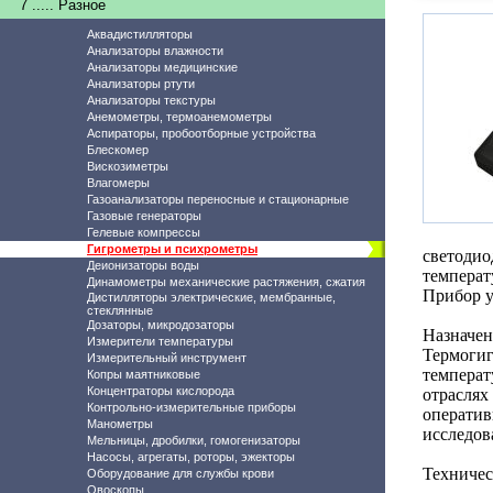
7 ..... Разное
Аквадистилляторы
Анализаторы влажности
Анализаторы медицинские
Анализаторы ртути
Анализаторы текстуры
Анемометры, термоанемометры
Аспираторы, пробоотборные устройства
Блескомер
Вискозиметры
Влагомеры
Газоанализаторы переносные и стационарные
Газовые генераторы
Гелевые компрессы
Гигрометры и психрометры
светоди
Деионизаторы воды
температ
Динамометры механические растяжения, сжатия
Прибор у
Дистилляторы электрические, мембранные,
стеклянные
Дозаторы, микродозаторы
Назначен
Измерители температуры
Термоги
Измерительный инструмент
температ
Копры маятниковые
Концентраторы кислорода
отрасля
Контрольно-измерительные приборы
операти
Манометры
исследов
Мельницы, дробилки, гомогенизаторы
Насосы, агрегаты, роторы, эжекторы
Техничес
Оборудование для службы крови
Овоскопы