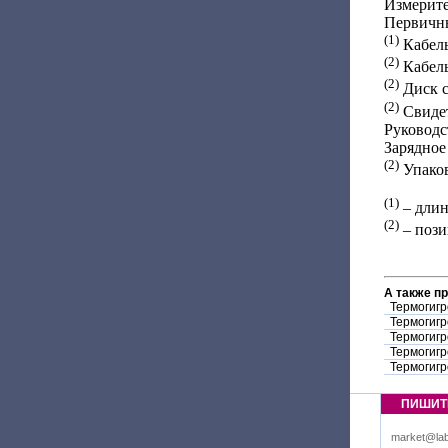
Измерите
Первичны
(1)
Кабель
(2)
Кабель
(2)
Диск с
(2)
Свидет
Руководс
Зарядное
(2)
Упаков
(1)
– длин
(2)
– пози
А также п
Термогиг
Термогиг
Термогиг
Термогиг
Термогиг
ПИШИТ
market@lab