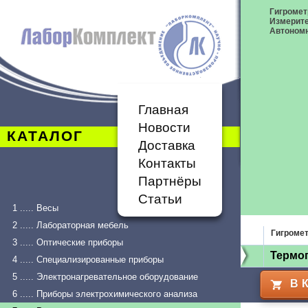
Гигромет
Измерит
Автономн
Главная
Новости
КАТАЛОГ
Доставка
Контакты
Партнёры
Статьи
1 ..... Весы
2 ..... Лабораторная мебель
Гигроме
3 ..... Оптические приборы
Термо
4 ..... Специализированные приборы
5 ..... Электронагревательное оборудование
В 
6 ..... Приборы электрохимического анализа