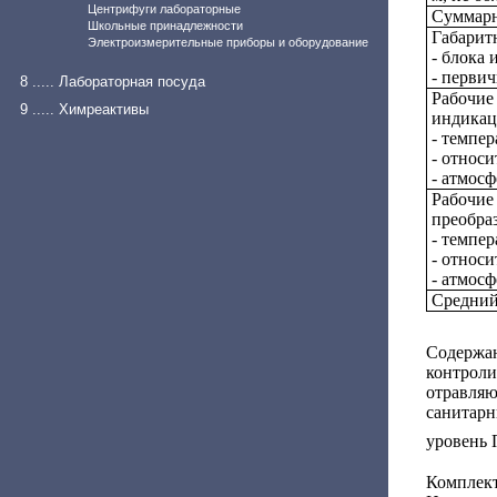
Центрифуги лабораторные
Суммарн
Школьные принадлежности
Габаритн
Электроизмерительные приборы и оборудование
- блока
- перви
8 ..... Лабораторная посуда
Рабочие
9 ..... Химреактивы
индикац
- темпер
- относи
- атмос
Рабочие
преобраз
- темпер
- относи
- атмос
Средний
Содерж
контроли
отравля
санитарн
уровень 
Комплект