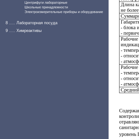
Центрифуги лабораторные
Длина к
Школьные принадлежности
не более
Электроизмерительные приборы и оборудование
Суммарн
Габаритн
8 ..... Лабораторная посуда
- блока
9 ..... Химреактивы
- перви
Рабочие
индикац
- темпер
- относи
- атмос
Рабочие
- темпер
- относи
- атмос
Средний
Содерж
контроли
отравля
санитарн
уровень 