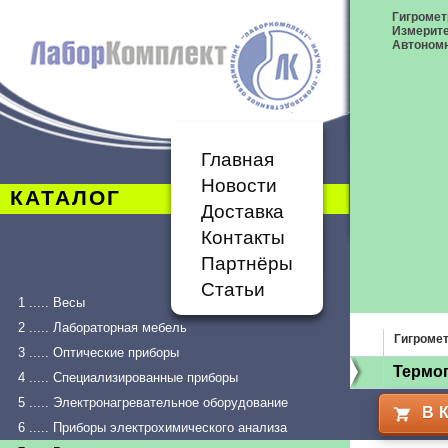
Гигромет
Измерит
Автономн
Главная
Новости
КАТАЛОГ
Доставка
Контакты
Партнёры
Статьи
1 ..... Весы
2 ..... Лабораторная мебель
Гигроме
3 ..... Оптические приборы
Термо
4 ..... Специализированные приборы
5 ..... Электронагревательное оборудование
В 
6 ..... Приборы электрохимического анализа