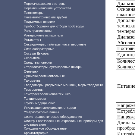
Диапазо
Перекачивающие системы
Перемешивающие устройства
Основна
Плотномеры
влажнос
Пневмометрические трубки
Дополни
Подъемные столики
темпера
Пробоотборники для отбора проб воды
температ
Размораживатели
Ротационные испарители
Диапазо
Ротаметры
Абсолют
Секундомеры, таймеры, часы песочные
Постоян
Сита лабораторные
Сосуды Дьюара
Единицы
Скальпели
Количес
Средства поверки
Количес
Стерилизаторы, сухожаровые шкафы
Счетчики
Сушилки распылительные
Тахометры
Твердомеры, разрывные машины, меры твердости
Питание
Термометры
Течетрассопоисковая техника
Толщиномеры
Трубки медицинские
Напряже
Утилизация медицинских отходов
Потребл
Ультразвуковые ванны
Напряже
Физиотерапевтическое оборудование
Фильтры обеззоленные, аэрозольные, приборы для
Длина к
фильтрования
преобраз
Холодильное оборудование
Хроматография
Интерфе