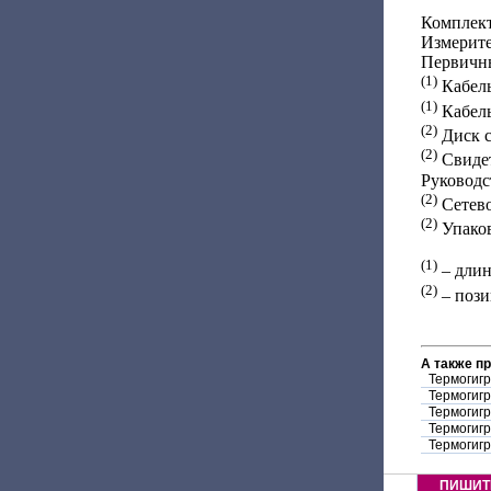
Комплект
Измерите
Первичны
(1)
Кабель
(1)
Кабель
(2)
Диск с
(2)
Свидет
Руководс
(2)
Сетево
(2)
Упаков
(1)
– длин
(2)
– пози
А также п
Термогиг
Термогиг
Термогиг
Термогиг
Термогиг
ПИШИТ