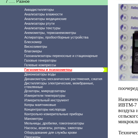
7 ..... Разное
Аквадистилляторы
Анализаторы влажности
Анализаторы медицинские
Анализаторы ртути
Анализаторы текстуры
Анемометры, термоанемометры
Аспираторы, пробоотборные устройства
Блескомер
Вискозиметры
Влагомеры
Газоанализаторы переносные и стационарные
Газовые генераторы
Гелевые компрессы
Гигрометры и психрометры
Деионизаторы воды
Динамометры механические растяжения, сжатия
Дистилляторы электрические, мембранные,
стеклянные
поочеред
Дозаторы, микродозаторы
Измерители температуры
Назначен
Измерительный инструмент
ИВТМ-7 
Копры маятниковые
Концентраторы кислорода
воздуха 
Контрольно-измерительные приборы
сельског
Манометры
микрокли
Мельницы, дробилки, гомогенизаторы
Насосы, агрегаты, роторы, эжекторы
Техничес
Оборудование для службы крови
Овоскопы