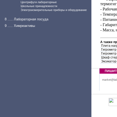
Центрифуги лабораторные
термогиг
Школьные принадлежности
- Рабоча
Электроизмерительные приборы и оборудование
- Темпер
8 ..... Лабораторная посуда
- Питание
- Габари
9 ..... Химреактивы
- Масса, 
А также п
Плита наг
Гигрометр
Гигрометр
Шкаф стер
Эксикатор
ПИШИТ
market@lab