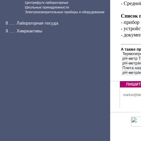
Центрифуги лабораторные
- Средни
Школьные принадлежности
Электроизмерительные приборы и оборудование
Список 
- прибор
8 ..... Лабораторная посуда
- устрой
9 ..... Химреактивы
- докуме
А также п
Термогигр
pH-метр 
pH-метр/
Плита на
pH-метр/
ПИШИТ
market@lab