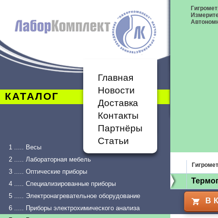
Гигромет
Измерит
Автономн
Главная
Новости
КАТАЛОГ
Доставка
Контакты
Партнёры
Статьи
1 ..... Весы
2 ..... Лабораторная мебель
Гигроме
3 ..... Оптические приборы
Термог
4 ..... Специализированные приборы
5 ..... Электронагревательное оборудование
В 
6 ..... Приборы электрохимического анализа