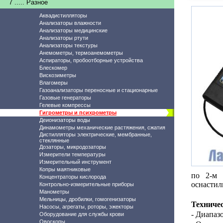
7 ..... Разное
Аквадистилляторы
Анализаторы влажности
Анализаторы медицинские
Анализаторы ртути
Анализаторы текстуры
Анемометры, термоанемометры
Аспираторы, пробоотборные устройства
Блескомер
Вискозиметры
Влагомеры
Газоанализаторы переносные и стационарные
Газовые генераторы
Гелевые компрессы
Гигрометры и психрометры
Деионизаторы воды
Динамометры механические растяжения, сжатия
Дистилляторы электрические, мембранные,
стеклянные
Дозаторы, микродозаторы
Измерители температуры
Измерительный инструмент
Копры маятниковые
по 2-м 
Концентраторы кислорода
оснастил
Контрольно-измерительные приборы
Манометры
Мельницы, дробилки, гомогенизаторы
Техниче
Насосы, агрегаты, роторы, эжекторы
- Диапаз
Оборудование для службы крови
Овоскопы