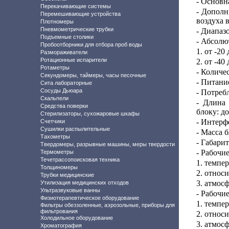
- Основн
Перекачивающие системы
- Дополн
Перемешивающие устройства
воздуха 
Плотномеры
Пневмометрические трубки
- Диапаз
Подъемные столики
- Абсолю
Пробоотборники для отбора проб воды
1. от -20
Размораживатели
Ротационные испарители
2. от -40
Ротаметры
- Количе
Секундомеры, таймеры, часы песочные
- Питани
Сита лабораторные
Сосуды Дьюара
- Потреб
Скальпели
- Длина 
Средства поверки
блоку: д
Стерилизаторы, сухожаровые шкафы
- Интерф
Счетчики
Сушилки распылительные
- Масса б
Тахометры
- Габари
Твердомеры, разрывные машины, меры твердости
- Рабочи
Термометры
Течетрассопоисковая техника
1. темпер
Толщиномеры
2. относ
Трубки медицинские
3. атмос
Утилизация медицинских отходов
Ультразвуковые ванны
- Рабочи
Физиотерапевтическое оборудование
1. темпер
Фильтры обеззоленные, аэрозольные, приборы для
фильтрования
2. относ
Холодильное оборудование
3. атмос
Хроматография