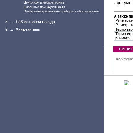
- докумен
Центрифуги лабораторные
Школьные принадлежности
Электроизмерительные приборы и оборудование
А также п
Регистрат
8 ..... Лабораторная посуда
Регистрат
9 ..... Химреактивы
Термогигр
Термогигр
pH-метр 
ПИШИТ
market@lab