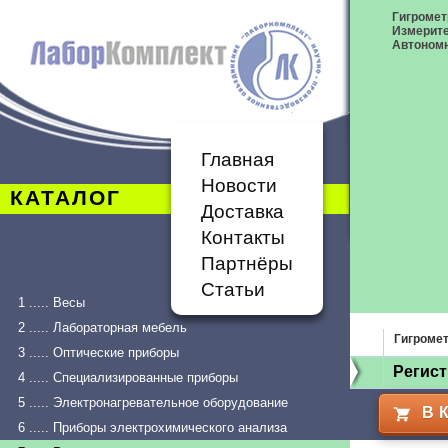
Гигромет
Измерит
Автономн
Главная
Новости
КАТАЛОГ
Доставка
Контакты
Партнёры
Статьи
1 ..... Весы
2 ..... Лабораторная мебель
Гигроме
3 ..... Оптические приборы
Регист
4 ..... Специализированные приборы
5 ..... Электронагревательное оборудование
В 
6 ..... Приборы электрохимического анализа