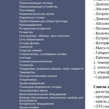
Перекачивающие системы
- Диапаз
Перемешивающие устройства
- Абсолю
Плотномеры
- Потреб
Пневмометрические трубки
Подъемные столики
- Диапаз
Пробоотборники для отбора проб воды
- Абсолю
Размораживатели
- Питани
Ротационные испарители
Ротаметры
- Количе
Секундомеры, таймеры, часы песочные
- Потреб
Сита лабораторные
- Интерф
Сосуды Дьюара
Скальпели
- Масса п
Средства поверки
- Габари
Стерилизаторы, сухожаровые шкафы
- Рабочие
Счетчики
Сушилки распылительные
1. темпер
Тахометры
2. относ
Твердомеры, разрывные машины, меры твердости
3. атмос
Термометры
Течетрассопоисковая техника
- Средни
Толщиномеры
Трубки медицинские
Список 
Утилизация медицинских отходов
Ультразвуковые ванны
- регист
Физиотерапевтическое оборудование
- програ
Фильтры обеззоленные, аэрозольные, приборы для
фильтрования
- кабель 
Холодильное оборудование
- OTG-ка
Хроматография