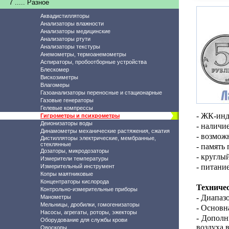
7 ..... Разное
Аквадистилляторы
Анализаторы влажности
Анализаторы медицинские
Анализаторы ртути
Анализаторы текстуры
Анемометры, термоанемометры
Аспираторы, пробоотборные устройства
Блескомер
Вискозиметры
Влагомеры
Газоанализаторы переносные и стационарные
Газовые генераторы
Гелевые компрессы
- ЖК-инд
Гигрометры и психрометры
Деионизаторы воды
- наличи
Динамометры механические растяжения, сжатия
- возмож
Дистилляторы электрические, мембранные,
стеклянные
- память
Дозаторы, микродозаторы
- круглы
Измерители температуры
- питани
Измерительный инструмент
Копры маятниковые
Концентраторы кислорода
Техниче
Контрольно-измерительные приборы
- Диапаз
Манометры
Мельницы, дробилки, гомогенизаторы
- Основн
Насосы, агрегаты, роторы, эжекторы
- Дополн
Оборудование для службы крови
воздуха 
Овоскопы