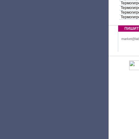
Термогигр
Термогигр
Термогигр
Термогигр
ПИШИТ
market@lab