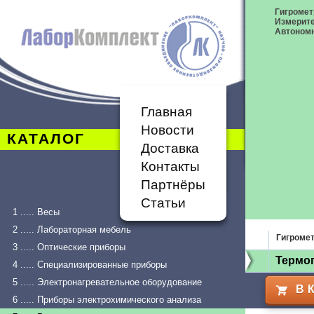
Гигромет
Измерит
Автономн
Главная
Новости
КАТАЛОГ
Доставка
Контакты
Партнёры
Статьи
1 ..... Весы
2 ..... Лабораторная мебель
Гигроме
3 ..... Оптические приборы
Термог
4 ..... Специализированные приборы
5 ..... Электронагревательное оборудование
В 
6 ..... Приборы электрохимического анализа