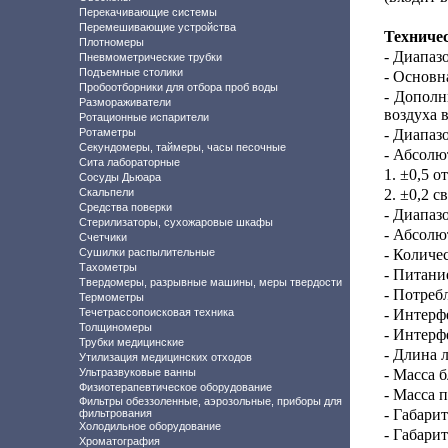
Перекачивающие системы
Перемешивающие устройства
Техниче
Плотномеры
- Диапаз
Пневмометрические трубки
Подъемные столики
- Основн
Пробоотборники для отбора проб воды
- Дополн
Размораживатели
воздуха 
Ротационные испарители
Ротаметры
- Диапаз
Секундомеры, таймеры, часы песочные
- Абсолю
Сита лабораторные
1. ±0,5 о
Сосуды Дьюара
Скальпели
2. ±0,2 с
Средства поверки
- Диапаз
Стерилизаторы, сухожаровые шкафы
- Абсолю
Счетчики
Сушилки распылительные
- Количе
Тахометры
- Питани
Твердомеры, разрывные машины, меры твердости
- Потреб
Термометры
Течетрассопоисковая техника
- Интерф
Толщиномеры
- Интерф
Трубки медицинские
- Длина 
Утилизация медицинских отходов
Ультразвуковые ванны
- Масса б
Физиотерапевтическое оборудование
- Масса п
Фильтры обеззоленные, аэрозольные, приборы для
- Габари
фильтрования
Холодильное оборудование
- Габари
Хроматография