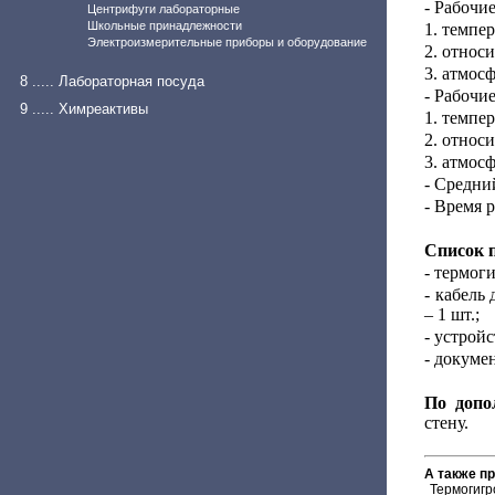
- Рабочи
Центрифуги лабораторные
Школьные принадлежности
1. темпер
Электроизмерительные приборы и оборудование
2. относ
3. атмос
8 ..... Лабораторная посуда
- Рабочи
9 ..... Химреактивы
1. темпер
2. относ
3. атмос
- Средни
- Время 
Список 
- термог
- кабель
– 1 шт.;
- устройс
- докумен
По допо
стену.
А также п
Термогигр