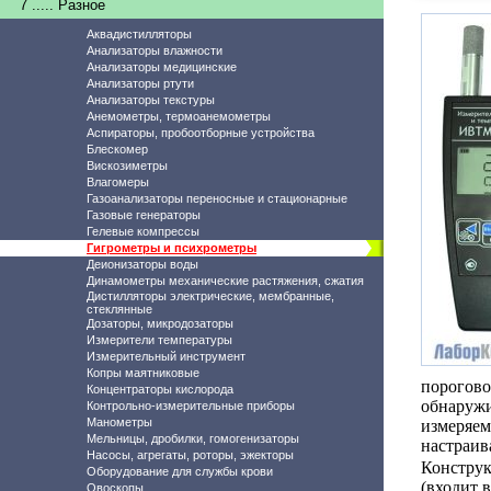
7 ..... Разное
Аквадистилляторы
Анализаторы влажности
Анализаторы медицинские
Анализаторы ртути
Анализаторы текстуры
Анемометры, термоанемометры
Аспираторы, пробоотборные устройства
Блескомер
Вискозиметры
Влагомеры
Газоанализаторы переносные и стационарные
Газовые генераторы
Гелевые компрессы
Гигрометры и психрометры
Деионизаторы воды
Динамометры механические растяжения, сжатия
Дистилляторы электрические, мембранные,
стеклянные
Дозаторы, микродозаторы
Измерители температуры
Измерительный инструмент
Копры маятниковые
порогов
Концентраторы кислорода
обнаруж
Контрольно-измерительные приборы
Манометры
измеряе
Мельницы, дробилки, гомогенизаторы
настраив
Насосы, агрегаты, роторы, эжекторы
Конструк
Оборудование для службы крови
(входит 
Овоскопы