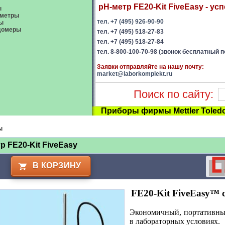
pH-метр FE20-Kit FiveEasy - ус
ы
ометры
тел. +7 (495) 926-90-90
ы
домеры
тел. +7 (495) 518-27-83
тел. +7 (495) 518-27-84
тел. 8-800-100-70-98 (звонок бесплатный п
Заявки отправляйте на нашу почту:
market@laborkomplekt.ru
Поиск по сайту:
Приборы фирмы Mettler Toled
ы
р FE20-Kit FiveEasy
В КОРЗИНУ
FE20-Kit FiveEasy™ 
Экономичный, портативн
в лабораторных условиях.