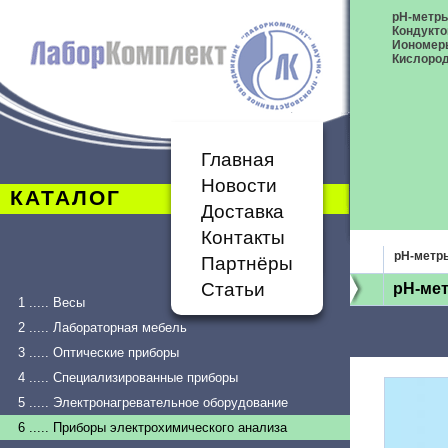
pH-метр
Кондукт
Иономер
Кислоро
Главная
Новости
КАТАЛОГ
Доставка
Контакты
pH-метр
Партнёры
Статьи
pH-мет
1 ..... Весы
2 ..... Лабораторная мебель
3 ..... Оптические приборы
4 ..... Специализированные приборы
5 ..... Электронагревательное оборудование
6 ..... Приборы электрохимического анализа