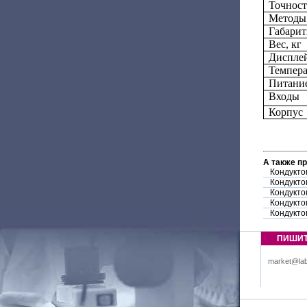
Точност
Методы
Габарит
Вес, кг
Диспле
Темпера
Питани
Входы
Корпус
А также п
Кондукто
Кондукто
Кондуктом
Кондукто
Кондукто
ПИШИ
market@lab