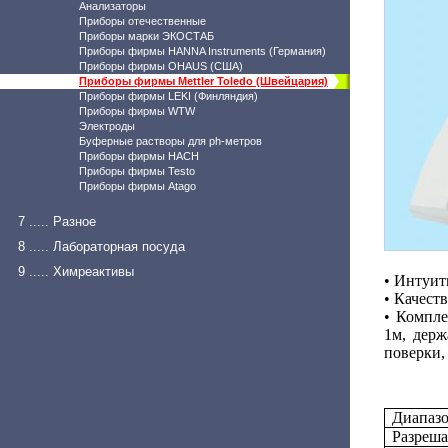
Анализаторы
Приборы отечественные
Приборы марки ЭКОСТАБ
Приборы фирмы HANNA Instruments (Германия)
Приборы фирмы OHAUS (США)
Приборы фирмы Mettler Toledo (Швейцария)
Приборы фирмы LEKI (Финляндия)
Приборы фирмы WTW
Электроды
Буферные растворы для ph-метров
Приборы фирмы HACH
Приборы фирмы Testo
Приборы фирмы Atago
7 ..... Разное
8 ..... Лабораторная посуда
9 ..... Химреактивы
• Интуит
• Качес
•
Компле
1м, держ
поверки,
Диапазо
Разреша