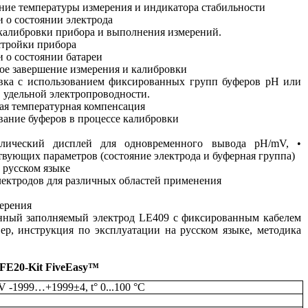
ние температуры измерения и индикатора стабильности
 о состоянии электрода
 калибровки прибора и выполнения измерений.
стройки прибора
 о состоянии батареи
ое завершение измерения и калибровки
овка с использованием фиксированных групп буферов рН или
 удельной электропроводности.
ая температурная компенсация
вание буферов в процессе калибровки
ллический дисплей для одновременного вывода pH/mV, •
твующих параметров (состояние электрода и буферная группа)
 русском языке
лектродов для различных областей применения
ерения
янный заполняемый электрод LE409 с фиксированным кабелем
тер, инструкция по эксплуатации на русском языке, методика
FE20-Kit FiveEasy™
mV -1999…+1999±4,
t
° 0...100 °C