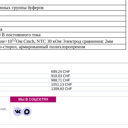
анных группы буферов
й
ая
 9 В постоянного тока
12
ние>10
Ом Cinch, NTC 30 кОм Электрод сравнения: 2мм
н-стирол, армированный полихлоропреном
699,24 CHF
918,03 CHF
988,71 CHF
1051,13 CHF
1308,83 CHF
МЫ В СОЦСЕТЯХ
ская,
,