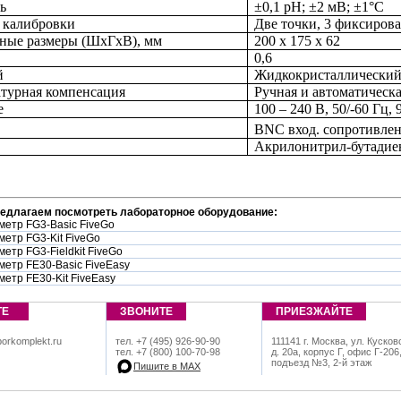
ь
±0,1 рН; ±2 мВ; ±1°C
 калибровки
Две точки, 3 фиксиров
ные размеры (ШхГхВ), мм
200 x 175 x 62
0,6
й
Жидкокристаллически
турная компенсация
Ручная и автоматическ
е
100 – 240 В, 50/-60 Гц,
BNC вход. сопротивле
Акрилонитрил-бутадие
редлагаем посмотреть лабораторное оборудование:
метр FG3-Basic FiveGo
метр FG3-Kit FiveGo
етр FG3-Fieldkit FiveGo
метр FE30-Basic FiveEasy
метр FE30-Kit FiveEasy
ТЕ
ЗВОНИТЕ
ПРИЕЗЖАЙТЕ
orkomplekt.ru
тел. +7 (495) 926-90-90
111141 г. Москва, ул. Кусков
тел. +7 (800) 100-70-98
д. 20а, корпус Г, офис Г-206
подъезд №3, 2-й этаж
Пишите в МАХ