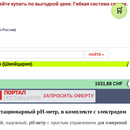
пейте купить по выгодной цене. Гибкая система скидок.
🛒
о России)
o (Швейцария)
1031,68
CHF
ЗАПРОСИТЬ ОФЕРТУ
стационарный pH-метр, в комплекте с электродом
ый,
надежный,
рН-метр
с простым управлением
для измерений