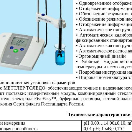
• Одновременное отображе
• Отображение информации
• Обозначение результатов
• Обозначение режимов на
• Отображение информации
• Автоматическое или ручн
• Автоматическая калибр
фиксированных стандартов
• Автоматическая или ручн
• Автоматическое распозна
•
Эргономичный дизайн
•
Удобный жидкокриста
температуры и всех сопутс
• Подробная инструкция на
• Широкая номенклатура э
ивно понятная установка параметров
тво МЕТТЛЕР ТОЛЕДО, обеспечивающее точные и надежные изм
кт поставки: измерительный модуль, комбинированный стекл
атель электрода FiveEasy™, буферные растворы, сетевой адап
 копия Сертификата Госстандарта России.
Технические характеристики 
н измерения
pH 0.00…14.00±0.10, 
ющая способность
0,01 pH; 1 мВ; 0,1°C