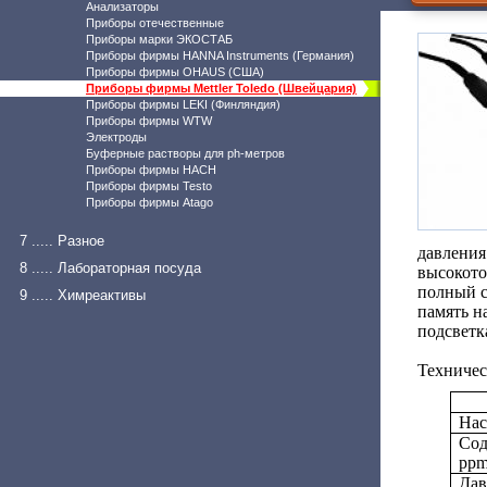
Анализаторы
Приборы отечественные
Приборы марки ЭКОСТАБ
Приборы фирмы HANNA Instruments (Германия)
Приборы фирмы OHAUS (США)
Приборы фирмы Mettler Toledo (Швейцария)
Приборы фирмы LEKI (Финляндия)
Приборы фирмы WTW
Электроды
Буферные растворы для ph-метров
Приборы фирмы HACH
Приборы фирмы Testo
Приборы фирмы Atago
7 ..... Разное
давления
8 ..... Лабораторная посуда
высокото
полный с
9 ..... Химреактивы
память н
подсветк
Техничес
На
Сод
ppm
Дав