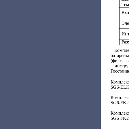
Тем
Вхо
Эле
Инт
Раз
Комплек
батарей
(фикс. 
+ инстру
Госстанд
Комплект
SG6-ELK 
Комплект
SG6-FK2,
Комплект
SG6-FK2 