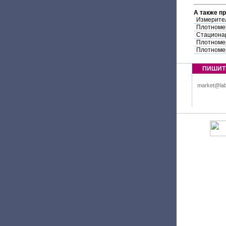
А также п
Измерите
Плотноме
Стациона
Плотноме
Плотноме
ПИШИТ
market@lab