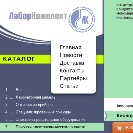
pH-метр
Кондукт
Иономер
Кислоро
Главная
Новости
КАТАЛОГ
Доставка
Контакты
Партнёры
Статьи
1 ..... Весы
2 ..... Лабораторная мебель
3 ..... Оптические приборы
Кислоро
4 ..... Специализированные приборы
Кисло
5 ..... Электронагревательное оборудование
6 ..... Приборы электрохимического анализа
В 