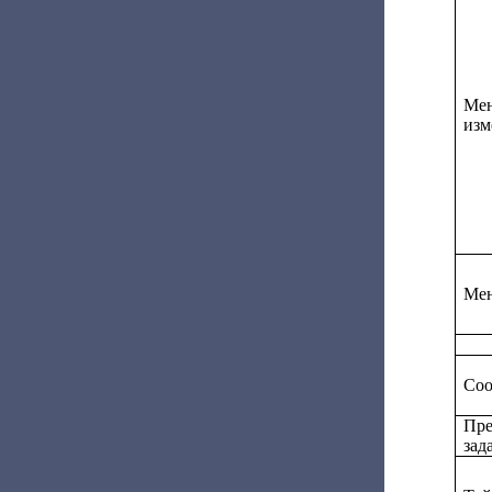
Мен
изм
Ме
Соо
Пре
зад