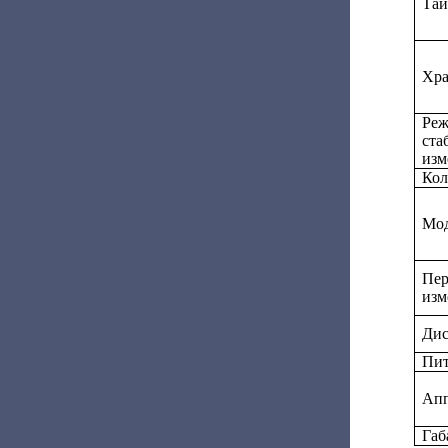
Тай
Хра
Реж
ста
изм
Кол
Мод
Пер
изм
Дис
Пит
Апп
Габ