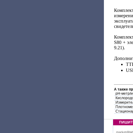
Комплек
измерени
эксплуат
свидетел
Комплект
S80 + эл
9.21).
Дополнит
TT
US
А также п
pH-метр/
Кислород
Измерите
Плотноме
Стациона
ПИШИТ
market@lab