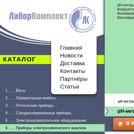
pH-метр
Кондукт
Иономер
Кислоро
Главная
Новости
КАТАЛОГ
Доставка
Контакты
Партнёры
Статьи
1 ..... Весы
2 ..... Лабораторная мебель
pH-метр
3 ..... Оптические приборы
pH-мет
4 ..... Специализированные приборы
5 ..... Электронагревательное оборудование
В 
6 ..... Приборы электрохимического анализа