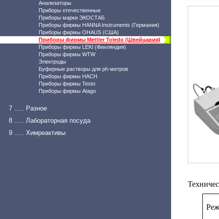
Анализаторы
Приборы отечественные
Приборы марки ЭКОСТАБ
Приборы фирмы HANNA Instruments (Германия)
Приборы фирмы OHAUS (США)
Приборы фирмы Mettler Toledo (Швейцария)
Приборы фирмы LEKI (Финляндия)
Приборы фирмы WTW
Электроды
Буферные растворы для ph-метров
Приборы фирмы HACH
Приборы фирмы Testo
Приборы фирмы Atago
7 ..... Разное
8 ..... Лабораторная посуда
9 ..... Химреактивы
Техничес
Реж