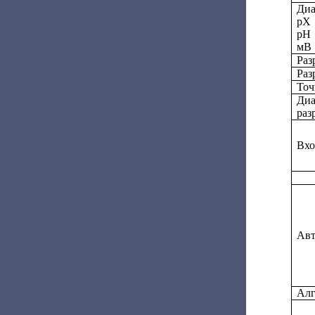
Диа
pX
рН
мВ
Раз
Раз
Точ
Диа
раз
Вхо
Авт
Алг