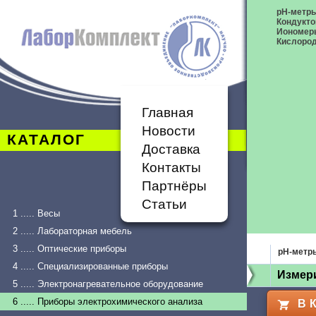
pH-метр
Кондукт
Иономер
Кислоро
Главная
Новости
КАТАЛОГ
Доставка
Контакты
Партнёры
Статьи
1 ..... Весы
2 ..... Лабораторная мебель
3 ..... Оптические приборы
pH-метр
4 ..... Специализированные приборы
Измер
5 ..... Электронагревательное оборудование
6 ..... Приборы электрохимического анализа
В 