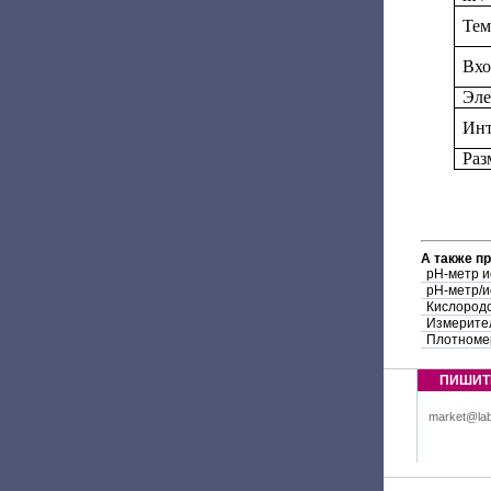
Тем
Вхо
Эле
Инт
Раз
А также п
pH-метр 
pH-метр/
Кислород
Измерите
Плотноме
ПИШИТ
market@lab