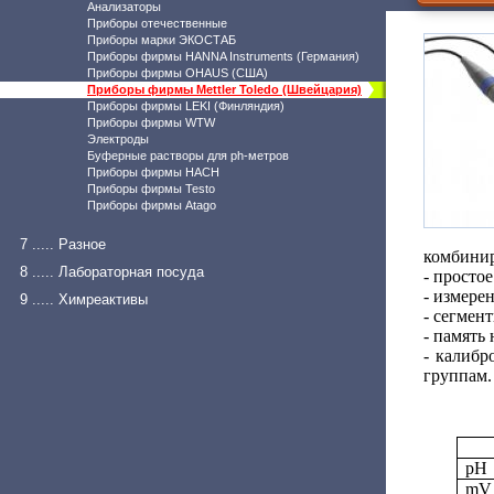
Анализаторы
Приборы отечественные
Приборы марки ЭКОСТАБ
Приборы фирмы HANNA Instruments (Германия)
Приборы фирмы OHAUS (США)
Приборы фирмы Mettler Toledo (Швейцария)
Приборы фирмы LEKI (Финляндия)
Приборы фирмы WTW
Электроды
Буферные растворы для ph-метров
Приборы фирмы HACH
Приборы фирмы Testo
Приборы фирмы Atago
7 ..... Разное
комбинир
8 ..... Лабораторная посуда
- просто
- измере
9 ..... Химреактивы
- сегмен
- память 
- калибр
группам.
pH
mV