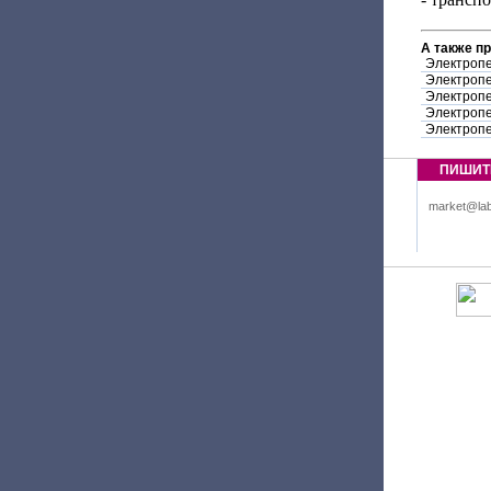
А также п
Электропе
Электропе
Электропе
Электропе
Электропе
ПИШИТ
market@lab