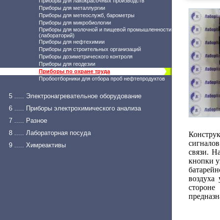
Приборы для лакокрасочных производств
Приборы для металлургии
Приборы для метеослужб, барометры
Приборы для микробиологии
Приборы для молочной и пищевой промышленности
(лабораторий)
Приборы для нефтехимии
Приборы для строительных организаций
Приборы дозиметрического контроля
Приборы для геодезии
Приборы по охране труда
Пробоотборники для отбора проб нефтепродуктов
5 ..... Электронагревательное оборудование
6 ..... Приборы электрохимического анализа
7 ..... Разное
8 ..... Лабораторная посуда
Конструк
сигнало
9 ..... Химреактивы
связи. Н
кнопки у
батарейн
воздуха 
сторон
предназн