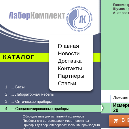
Люксметр
Шумоме
Анаэрост
Главная
Новости
КАТАЛОГ
Доставка
Контакты
Партнёры
Статьи
1 ..... Весы
2 ..... Лабораторная мебель
Люксмет
3 ..... Оптические приборы
Измер
4 ..... Специализированные приборы
20
Оборудование для испытаний полимеров
В 
Приборы для ветеринарии и животноводства
Приборы для зерноперерабатывающих производств