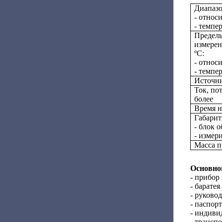
Диапазо
- относ
- темпе
Пределы
измерен
ºС:
- относ
- темпе
Источни
Ток, по
более
Время н
Габарит
- блок 
- измер
Масса п
Основно
- прибор
- баратея
- руковод
- паспорт 
- индивид
- транспо