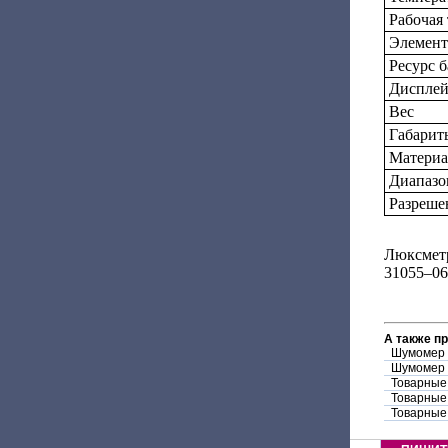
Рабочая
Элемент
Ресурс б
Диспле
Вес
Габарит
Материа
Диапазо
Разреше
Люксмет
31055–06
А также п
Шумомер 
Шумомер 
Товарные
Товарные
Товарные