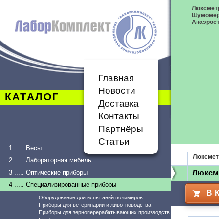
Люксметр
Шумоме
Анаэрост
Главная
Новости
КАТАЛОГ
Доставка
Контакты
Партнёры
Статьи
1 ..... Весы
Люксмет
2 ..... Лабораторная мебель
3 ..... Оптические приборы
Люксме
4 ..... Специализированные приборы
В 
Оборудование для испытаний полимеров
Приборы для ветеринарии и животноводства
Приборы для зерноперерабатывающих производств