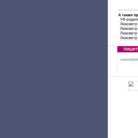
А также п
УФ-радио
Люксметр
Люксметр
Люксметр
Люксметр
ПИШИТ
market@lab