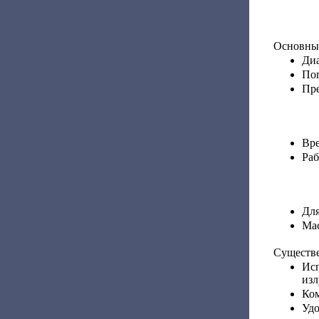
Основные
Диа
Погр
Пре
Вре
Раб
Для
Масс
Существе
Ис
изл
Ком
Удо