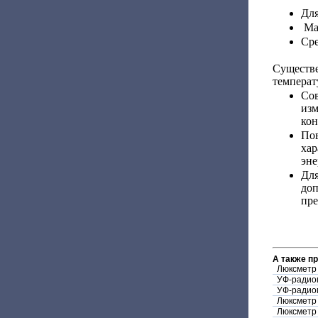
Для
Масс
Сре
Существ
температ
Со
изм
кон
По
ха
эне
Дл
до
пре
А также п
Люксметр
УФ-радио
УФ-радио
Люксметр
Люксметр