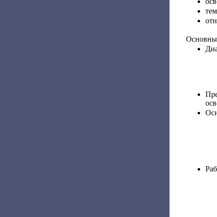
осв
тем
отн
Основные
Диа
Пр
осве
Осн
Раб