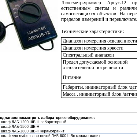
Люксметр-яркомер Аргус-12 пр
естественным светом и различ
самосветящихся объектов. На пер
пределов измерений и переключате
Технические характеристики:
Диапазон измерения освещенност
Диапазон измерения яркости
Спектральный диапазон
Предел допускаемой основной
относительной погрешности
Питание
Габариты, индикаторный блок /дат
Масса , индикаторный блок /датчи
редлагаем посмотреть лабораторное оборудование:
 шкаф ЛАБ-1200 ШВ-Н лабораторный
 шкаф ЛАБ-1500 ШВ-Н
 шкаф ЛАБ-1800 ШВ-Н керамогранит
 шкаф для муфельных печей ЛАБ-800 ШВп керамогранит