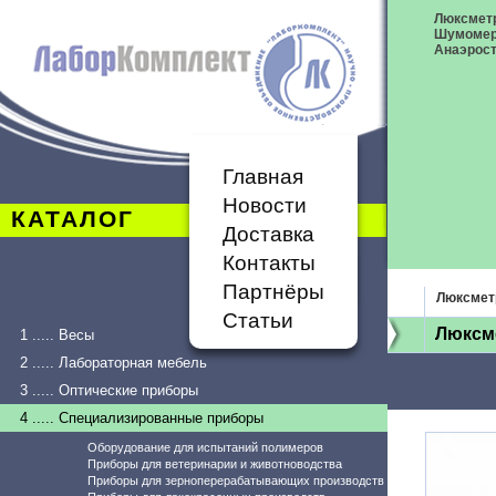
Люксметр
Шумоме
Анаэрост
Главная
Новости
КАТАЛОГ
Доставка
Контакты
Партнёры
Люксмет
Статьи
Люксме
1 ..... Весы
2 ..... Лабораторная мебель
3 ..... Оптические приборы
4 ..... Специализированные приборы
Оборудование для испытаний полимеров
Приборы для ветеринарии и животноводства
Приборы для зерноперерабатывающих производств