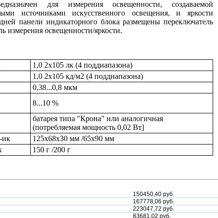
едназначен для измерения освещенности, создаваемой
ными источниками искусственного освещения, и яркости
едней панели индикаторного блока размещены переключатель
ль измерения освещенности/яркости.
и
1,0 2x105 лк (4 поддиапазона)
1,0 2x105 кд/м2 (4 поддиапазона)
0,38...0,8 мкм
8...10 %
батарея типа "Крона" или аналогичная
(потребляемая мощность 0,02 Вт]
-ик
125x68x30 мм /65x90 мм
к
150 г /200 г
150450,40 руб.
167778,06 руб.
223047,72 руб.
83681,02 руб.