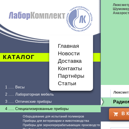
Люксметр
Шумоме
Анаэрост
Главная
Новости
КАТАЛОГ
Доставка
Контакты
Партнёры
Статьи
1 ..... Весы
Люксмет
2 ..... Лабораторная мебель
3 ..... Оптические приборы
Радиом
4 ..... Специализированные приборы
В 
Оборудование для испытаний полимеров
Приборы для ветеринарии и животноводства
Приборы для зерноперерабатывающих производств