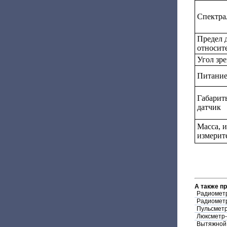
Спектра
Предел 
относит
Угол зр
Питани
Габарит
датчик
Масса, 
измерит
А также п
Радиометр
Радиометр
Пульсметр
Люксметр-
Вытяжной