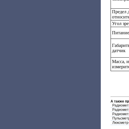
Предел 
относит
Угол зр
Питани
Габарит
датчик
Масса, 
измерит
А также п
Радиометр
Радиомет
Радиометр
Пульсметр
Люксметр-