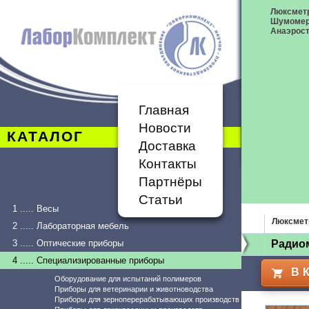
Люксметр
Шумоме
Анаэрост
Главная
Новости
КАТАЛОГ
Доставка
Контакты
Партнёры
Статьи
1 ..... Весы
Люксмет
2 ..... Лабораторная мебель
3 ..... Оптические приборы
Радиом
4 ..... Специализированные приборы
В 
Оборудование для испытаний полимеров
Приборы для ветеринарии и животноводства
Приборы для зерноперерабатывающих производств