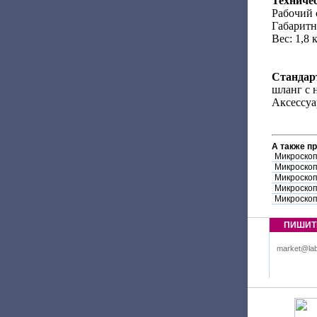
Техниче
Рабочий о
Габаритн
Вес: 1,8 
Стандар
шланг с 
Аксессуа
А также п
Микроскоп
Микроскоп
Микроскоп
Микроскоп
Микроскоп
ПИШИТ
market@lab