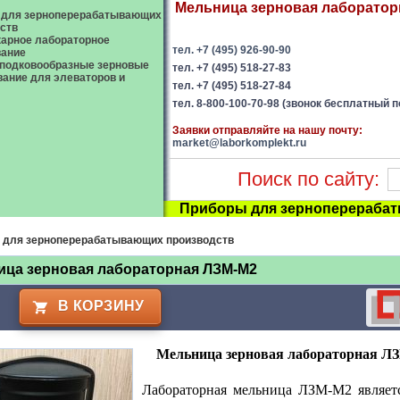
Мельница зерновая лабораторн
 для зерноперерабатывающих
ств
арное лабораторное
тел. +7 (495) 926-90-90
вание
подковообразные зерновые
тел. +7 (495) 518-27-83
ание для элеваторов и
тел. +7 (495) 518-27-84
тел. 8-800-100-70-98 (звонок бесплатный п
Заявки отправляйте на нашу почту:
market@laborkomplekt.ru
Поиск по сайту:
Приборы для зерноперераба
 для зерноперерабатывающих производств
ица зерновая лабораторная ЛЗМ-М2
В КОРЗИНУ
Мельница зерновая лабораторная ЛЗ
Лабораторная мельница ЛЗМ-М2 являет