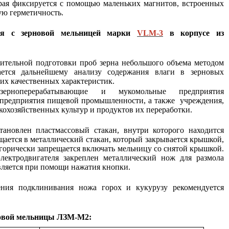
рая фиксируется с помощью маленьких магнитов, встроенных
ую герметичность.
ся с зерновой мельницей марки
VLM-3
в корпусе из
рительной подготовки проб зерна небольшого объема методом
гается дальнейшему анализу содержания влаги в зерновых
гих качественных характеристик.
ерноперерабатывающие и мукомольные предприятия
 предприятия пищевой промышленности, а также учреждения,
кохозяйственных культур и продуктов их переработки.
ановлен пластмассовый стакан, внутри которого находится
щается в металлический стакан, который закрывается крышкой,
горически запрещается включать мельницу со снятой крышкой.
лектродвигателя закреплен металлический нож для размола
вляется при помощи нажатия кнопки.
ения подклинивания ножа горох и кукурузу рекомендуется
овой мельницы ЛЗМ-М2: