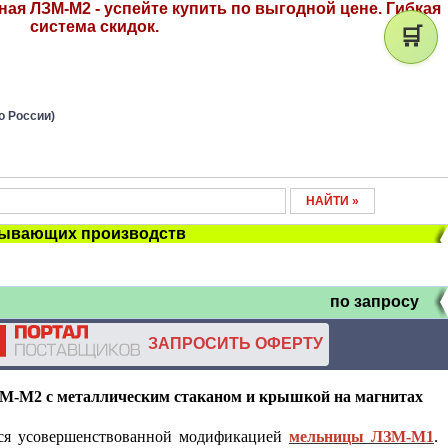
ая ЛЗМ-М2 - успейте купить по выгодной цене. Гибкая
система скидок.
🛒
о России)
тывающих производств
по запросу
ЗАПРОСИТЬ ОФЕРТУ
М-М2 с металлическим стаканом и крышкой на магнитах
ся усовершенствованной модификацией
мельницы ЛЗМ-М1
.