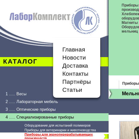
Приборы
производ
Хлебопек
оборудо
Магниты 
Оборудов
мельниц
Главная
Новости
КАТАЛОГ
Доставка
Контакты
Партнёры
Приборы
Статьи
Мельн
1 ..... Весы
2 ..... Лабораторная мебель
3 ..... Оптические приборы
4 ..... Специализированные приборы
Оборудование для испытаний полимеров
Приборы для ветеринарии и животноводства
Приборы для зерноперерабатывающих
производств