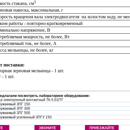
3
кость стакана, см
рновая навеска, максимальная, г
орость вращения вала электродвигателя на холостом ходу, не мен
жим работы - повторно-кратковременный
минально напряжение, В
требляемая мощность, не более, Вт
требляемый ток, не более, А
сса мельницы, не более, кг
т поставки:
торная зерновая мельница - 1 шт.
 - 1 шт.
редлагаем посмотреть лабораторное оборудование:
р электронный контактный ТК-5.01ПТ
ружаемый ЗПГ 150
ружаемый ЗПГ 300
ружаемый ЗПГ 500
ружаемый усиленный ЗПГУ 150
ТЕ
ЗВОНИТЕ
ПРИЕЗЖАЙТЕ