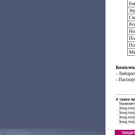
Ем
Зе
Ск
Ре
Но
По
По
Ма
Комплек
- Лабора
- Паспорт
А также п
Термомет
Зонд пог
Зонд пог
Зонд пог
Зонд пог
ПИШИ