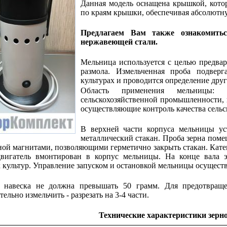
Данная модель оснащена крышкой, кото
по краям крышки, обеспечивая абсолютн
Предлагаем Вам также ознакомить
нержавеющей стали.
Мельница используется с целью предва
размола. Измельченная проба подвер
культурах и проводится определение дру
Область применения мельницы: з
сельскохозяйственной промышленности,
осуществляющие контроль качества сельс
В верхней части корпуса мельницы уст
металлический стакан. Проба зерна поме
ой магнитами, позволяющими герметично закрыть стакан. Кате
двигатель вмонтирован в корпус мельницы. На конце вала э
 культур. Управление запуском и остановкой мельницы осущест
я навеска не должна превышать 50 грамм. Для предотвращ
ельно измельчить - разрезать на 3-4 части.
Технические характеристики
зерн