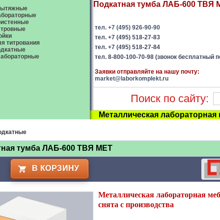
Подкатная тумба ЛАБ-600 ТВЯ М
ытяжные
абораторные
ристенные
тел. +7 (495) 926-90-90
стровные
ойки
тел. +7 (495) 518-27-83
я титрования
тел. +7 (495) 518-27-84
одкатные
абораторные
тел. 8-800-100-70-98 (звонок бесплатный п
Заявки отправляйте на нашу почту:
market@laborkomplekt.ru
Поиск по сайту:
Металлическая лабораторная
одкатные
ная тумба ЛАБ-600 ТВЯ МЕТ
В КОРЗИНУ
Металлическая лабораторная ме
снята с производства