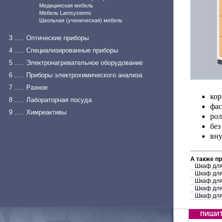
Медицинская мебель
Мебель Lamsystems
Школьная (ученическая) мебель
3 ..... Оптические приборы
4 ..... Специализированные приборы
5 ..... Электронагревательное оборудование
6 ..... Приборы электрохимического анализа
7 ..... Разное
кор
8 ..... Лабораторная посуда
фас
9 ..... Химреактивы
ро
без
вну
А также п
Шкаф для
Шкаф для
Шкаф для
Шкаф для
Шкаф дл
ПИШИ