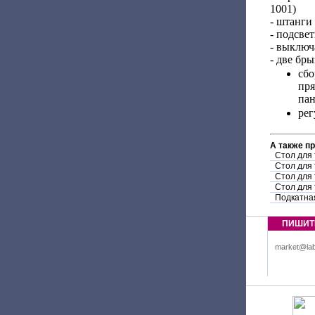
1001)
- штанги
- подсвет
- выключ
- две бр
сб
пр
пан
рег
А также п
Стол для
Стол для
Стол для
Стол для
Подкатна
ПИШИТ
market@lab