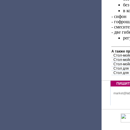
без
в к
- сифон
- гофрош
- смесит
- две ги
рег
А также п
Стол-мой
Стол-мой
Стол-мой
Стол для
Стол для
ПИШИТ
market@lab