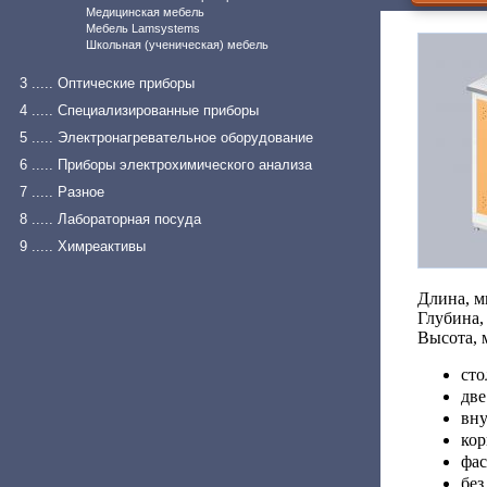
Медицинская мебель
Мебель Lamsystems
Школьная (ученическая) мебель
3 ..... Оптические приборы
4 ..... Специализированные приборы
5 ..... Электронагревательное оборудование
6 ..... Приборы электрохимического анализа
7 ..... Разное
8 ..... Лабораторная посуда
9 ..... Химреактивы
Длина, м
Глубина,
Высота, 
сто
две
вну
кор
фас
без