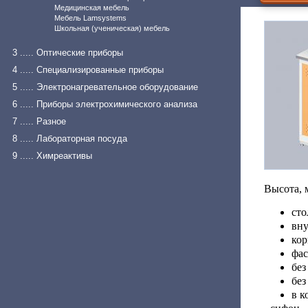
Медицинская мебель
Мебель Lamsystems
Школьная (ученическая) мебель
3 ..... Оптические приборы
4 ..... Специализированные приборы
5 ..... Электронагревательное оборудование
6 ..... Приборы электрохимического анализа
7 ..... Разное
8 ..... Лабораторная посуда
9 ..... Химреактивы
Высота, 
сто
вну
кор
фас
без
без
в к