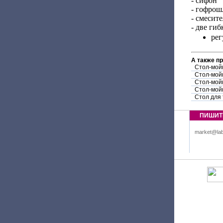
- сифон
- гофрош
- смесит
- две ги
рег
А также п
Стол-мой
Стол-мой
Стол-мой
Стол-мой
Стол для
ПИШИТ
market@lab