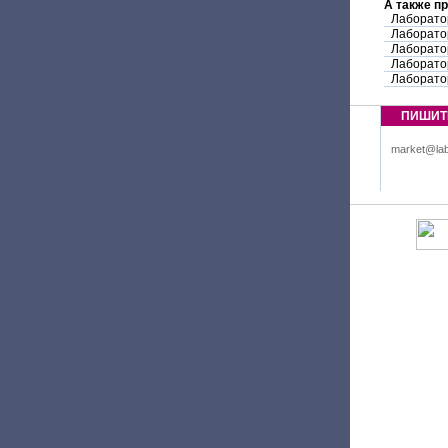
А также п
Лаборато
Лаборато
Лаборато
Лаборато
Лаборато
ПИШИТ
market@lab