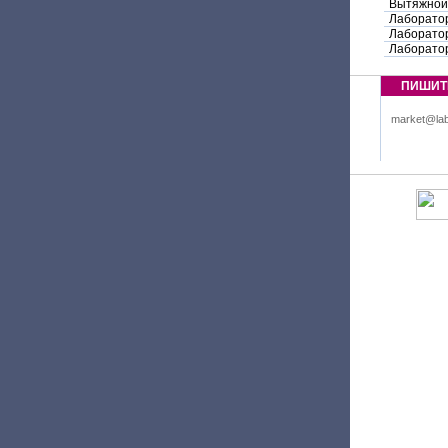
Вытяжной
Лаборато
Лаборато
Лаборато
ПИШИТ
market@lab