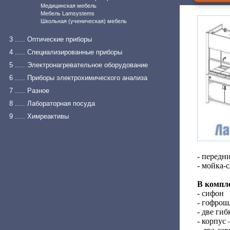
Медицинская мебель
Мебель Lamsystems
Школьная (ученическая) мебель
3 ..... Оптические приборы
4 ..... Специализированные приборы
5 ..... Электронагревательное оборудование
6 ..... Приборы электрохимического анализа
7 ..... Разное
8 ..... Лабораторная посуда
9 ..... Химреактивы
- передн
- мойка-
В компле
- сифон
- гофрош
- две ги
- корпус