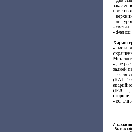
- два за
закален
изменяют
- верхни
- два ур
- светил
- фланец
Характе
- метал
окрашены
Металлич
- две ра
задней п
- серви
(RAL 10
аварийн
(IP20 1
стороне;
- регули
А также п
Вытяжной