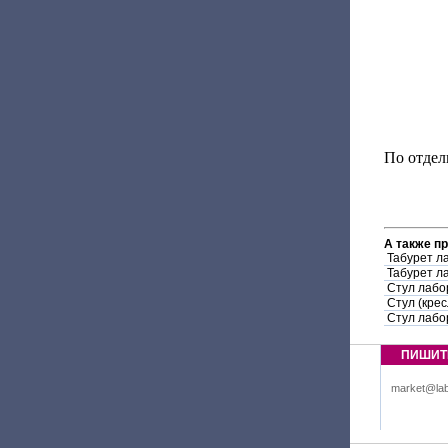
По отдел
А также п
Табурет л
Табурет л
Стул лабо
Стул (крес
Стул лабо
ПИШИТ
market@lab