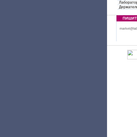
Лаборато
Держател
ПИШИТ
market@lab