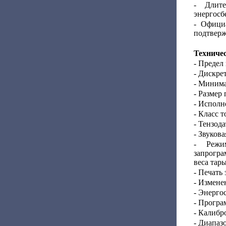
- Длите
энергосб
- Офици
подтверж
Техниче
- Предел
- Дискрет
- Минима
- Размер
- Исполн
- Класс т
- Тензода
- Звуков
- Режи
запрогр
веса тар
- Печать 
- Измене
- Энерго
- Програ
- Калибр
- Диапаз