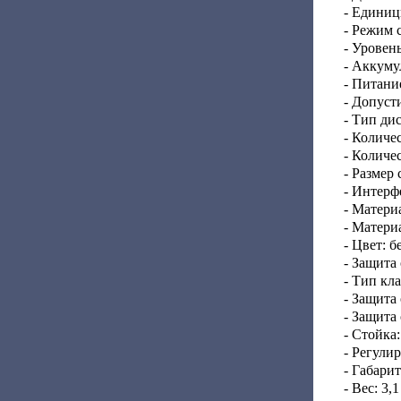
- Единиц
- Режим 
- Уровень
- Аккуму
- Питани
- Допуст
- Тип ди
- Количе
- Количе
- Размер
- Интерф
- Матери
- Матери
- Цвет: 
- Защита
- Тип кл
- Защита
- Защита 
- Стойка
- Регули
- Габари
- Вес: 3,1