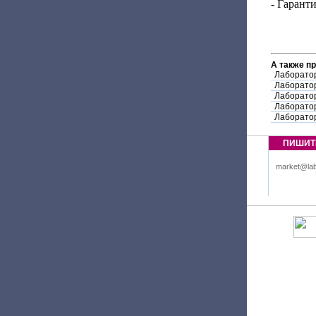
- Гаранти
А также п
Лаборато
Лаборато
Лаборато
Лаборато
Лаборатор
ПИШИТ
market@lab