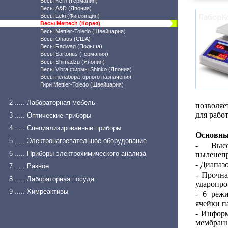
Весы Kern (Германия)
Весы A&D (Япония)
Весы Leki (Финляндия)
Весы Mertech (Корея)
Весы Mettler-Toledo (Швейцария)
Весы Ohaus (США)
Весы Radwag (Польша)
Весы Sartorius (Германия)
Весы Shimadzu (Япония)
Весы Vibra фирмы Shinko (Япония)
Весы нелабораторного назначения
Гири Mettler-Toledo (Швейцария)
2 ..... Лабораторная мебель
позволяе
для рабо
3 ..... Оптические приборы
4 ..... Специализированные приборы
Основны
5 ..... Электронагревательное оборудование
- Высо
6 ..... Приборы электрохимического анализа
пыленепр
- Диапазо
7 ..... Разное
- Прочна
8 ..... Лабораторная посуда
ударопро
9 ..... Химреактивы
- 6 реж
ячейки п
- Информ
мембранн