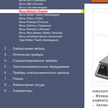
Весы Kern (Германия)
Весы A&D (Япония)
Весы Leki (Финляндия)
Весы Mertech (Корея)
Весы Mettler-Toledo (Швейцария)
Весы Ohaus (США)
Весы Radwag (Польша)
Весы Sartorius (Германия)
Весы Shimadzu (Япония)
Весы Vibra фирмы Shinko (Япония)
Весы нелабораторного назначения
Гири Mettler-Toledo (Швейцария)
2 ..... Лабораторная мебель
3 ..... Оптические приборы
4 ..... Специализированные приборы
5 ..... Электронагревательное оборудование
6 ..... Приборы электрохимического анализа
7 ..... Разное
8 ..... Лабораторная посуда
9 ..... Химреактивы
покупате
- Функц
клавиату
- Автоно