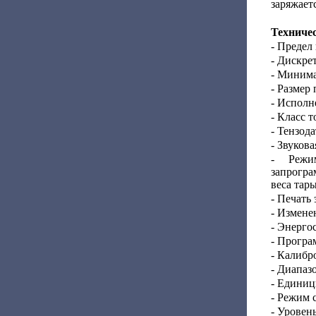
заряжает
Техниче
- Предел
- Дискрет
- Минима
- Размер
- Исполн
- Класс т
- Тензода
- Звуков
- Режи
запрогр
веса тар
- Печать 
- Измене
- Энерго
- Програ
- Калибр
- Диапаз
- Единиц
- Режим 
- Уровень