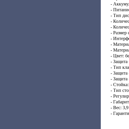
- Аккуму
- Питани
- Тип ди
- Количе
- Количе
- Размер 
- Интерф
- Матери
- Матери
- Цвет: 
- Защита
- Тип кл
- Защита
- Защита
- Стойка:
- Тип ст
- Регули
- Габари
- Вес: 3,9
- Гаранти