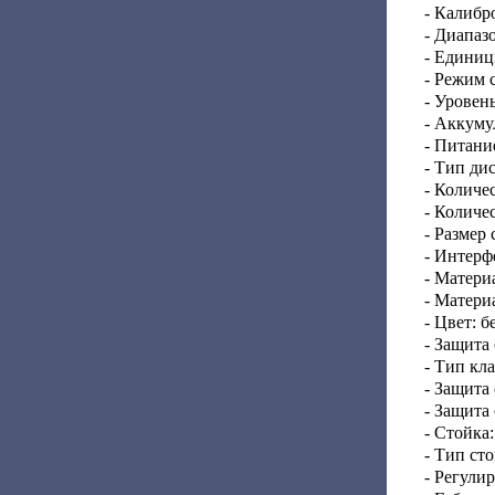
- Калибр
- Диапаз
- Единиц
- Режим 
- Уровень
- Аккуму
- Питани
- Тип ди
- Количе
- Количе
- Размер 
- Интерф
- Матери
- Матери
- Цвет: 
- Защита
- Тип кл
- Защита
- Защита
- Стойка:
- Тип ст
- Регули