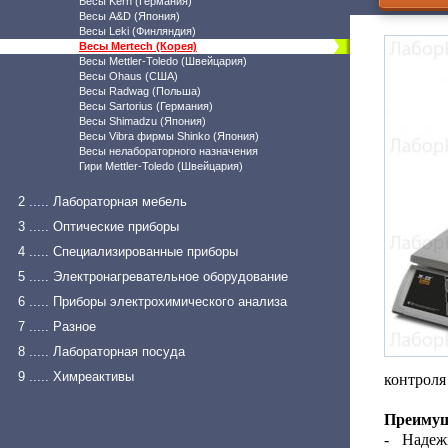
Весы Kern (Германия)
Весы A&D (Япония)
Весы Leki (Финляндия)
Весы Mertech (Корея)
Весы Mettler-Toledo (Швейцария)
Весы Ohaus (США)
Весы Radwag (Польша)
Весы Sartorius (Германия)
Весы Shimadzu (Япония)
Весы Vibra фирмы Shinko (Япония)
Весы нелабораторного назначения
Гири Mettler-Toledo (Швейцария)
2 ..... Лабораторная мебель
3 ..... Оптические приборы
4 ..... Специализированные приборы
5 ..... Электронагревательное оборудование
6 ..... Приборы электрохимического анализа
7 ..... Разное
8 ..... Лабораторная посуда
9 ..... Химреактивы
контроля
Преимущ
- Надеж