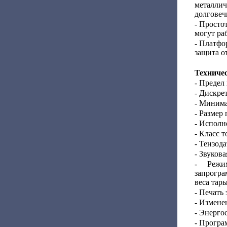
металлич
долговеч
- Просто
могут ра
- Платфо
защита о
Техниче
- Предел
- Дискрет
- Минима
- Размер
- Исполн
- Класс т
- Тензода
- Звуков
- Режи
запрогр
веса тар
- Печать 
- Измене
- Энерго
- Програ