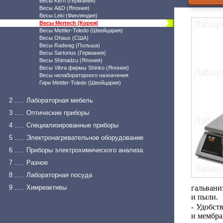
Весы Kern (Германия)
Весы A&D (Япония)
Весы Leki (Финляндия)
Весы Mertech (Корея)
Весы Mettler-Toledo (Швейцария)
Весы Ohaus (США)
Весы Radwag (Польша)
Весы Sartorius (Германия)
Весы Shimadzu (Япония)
Весы Vibra фирмы Shinko (Япония)
Весы нелабораторного назначения
Гири Mettler-Toledo (Швейцария)
2 ..... Лабораторная мебель
3 ..... Оптические приборы
4 ..... Специализированные приборы
5 ..... Электронагревательное оборудование
6 ..... Приборы электрохимического анализа
7 ..... Разное
8 ..... Лабораторная посуда
9 ..... Химреактивы
гальвани
и пыли.
- Удобст
и мембра