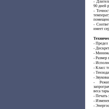
- Длител
90 дней 
- Точнос
температ
помещен
- Соотве
имеет се
Техниче
- Предел
- Дискрет
- Минима
- Размер
- Исполн
- Класс т
- Тензода
- Звуков
- Режи
запрогр
веса тар
- Печать 
- Измене
- Энерго