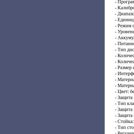
- Програ
- Калибр
- Диапаз
- Единиц
- Режим 
- Уровень
- Аккуму
- Питани
- Тип ди
- Количе
- Количе
- Размер 
- Интерф
- Матери
- Матери
- Цвет: 
- Защита
- Тип кл
- Защита
- Защита
- Стойка:
- Тип ст
- Регули