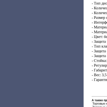
- Тип ди
- Количе
- Количе
- Размер 
- Интерф
- Матери
- Матери
- Цвет: 
- Защита
- Тип кл
- Защита
- Защита
- Стойка
- Регули
- Габари
- Вес: 3,5
- Гаранти
А также п
Торговые 