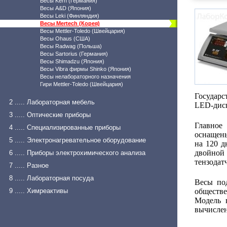
Весы Kern (Германия)
Весы A&D (Япония)
Весы Leki (Финляндия)
Весы Mertech (Корея)
Весы Mettler-Toledo (Швейцария)
Весы Ohaus (США)
Весы Radwag (Польша)
Весы Sartorius (Германия)
Весы Shimadzu (Япония)
Весы Vibra фирмы Shinko (Япония)
Весы нелабораторного назначения
Гири Mettler-Toledo (Швейцария)
Государс
2 ..... Лабораторная мебель
LED-дисп
3 ..... Оптические приборы
Главное
4 ..... Специализированные приборы
оснащены
5 ..... Электронагревательное оборудование
на 120 д
двойной
6 ..... Приборы электрохимического анализа
тензодат
7 ..... Разное
8 ..... Лабораторная посуда
Весы под
9 ..... Химреактивы
обществ
Модель 
вычислен