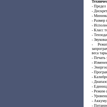
Техниче
- Предел
- Дискрет
- Минима
- Размер
- Исполн
- Класс т
- Тензода
- Звуков
- Режи
запрогр
веса тар
- Печать 
- Измене
- Энерго
- Програ
- Калибр
- Диапаз
- Единиц
- Режим 
- Уровень
- Аккуму
- Питани