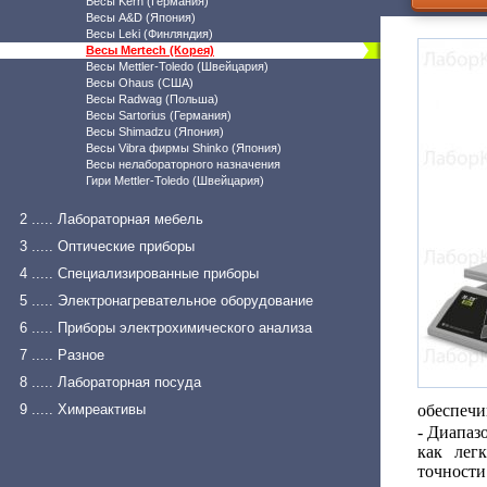
Весы Kern (Германия)
Весы A&D (Япония)
Весы Leki (Финляндия)
Весы Mertech (Корея)
Весы Mettler-Toledo (Швейцария)
Весы Ohaus (США)
Весы Radwag (Польша)
Весы Sartorius (Германия)
Весы Shimadzu (Япония)
Весы Vibra фирмы Shinko (Япония)
Весы нелабораторного назначения
Гири Mettler-Toledo (Швейцария)
2 ..... Лабораторная мебель
3 ..... Оптические приборы
4 ..... Специализированные приборы
5 ..... Электронагревательное оборудование
6 ..... Приборы электрохимического анализа
7 ..... Разное
8 ..... Лабораторная посуда
9 ..... Химреактивы
обеспечи
- Диапаз
как лег
точности