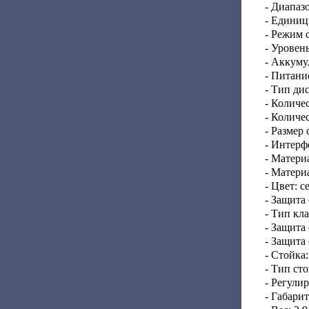
- Диапаз
- Единиц
- Режим 
- Уровень
- Аккуму
- Питани
- Тип ди
- Количе
- Количе
- Размер 
- Интерф
- Матери
- Матери
- Цвет: 
- Защита
- Тип кл
- Защита
- Защита
- Стойка:
- Тип ст
- Регули
- Габари