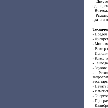
- Двуст
одноврем
- Возмож
- Расши
сдачи и 
Техниче
- Предел
- Дискрет
- Минима
- Размер
- Исполн
- Класс т
- Тензода
- Звуков
- Режи
запрогр
веса тар
- Печать 
- Измене
- Энерго
- Програ
- Калибр