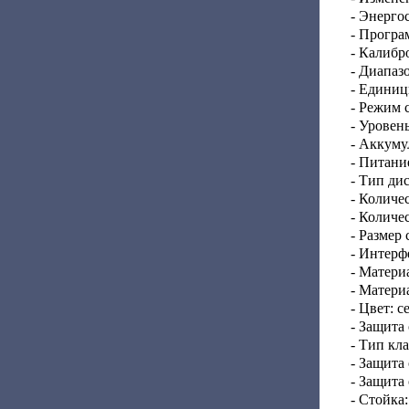
- Энерго
- Програ
- Калибр
- Диапаз
- Единиц
- Режим 
- Уровень
- Аккуму
- Питани
- Тип ди
- Количе
- Количе
- Размер
- Интерф
- Матери
- Матери
- Цвет: 
- Защита
- Тип кл
- Защита
- Защита
- Стойка