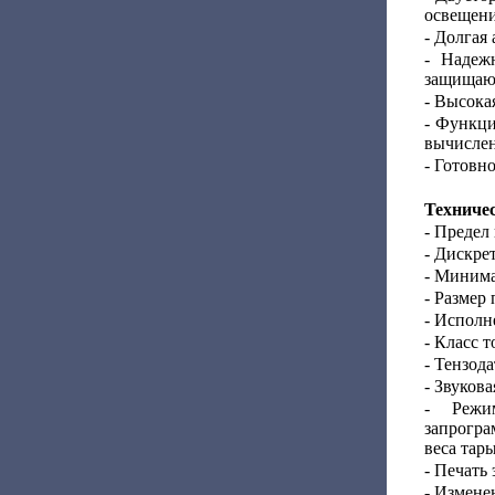
освещени
- Долгая
- Надеж
защищают
- Высокая
- Функци
вычислен
- Готовн
Техниче
- Предел
- Дискрет
- Минима
- Размер
- Исполн
- Класс т
- Тензода
- Звуков
- Режи
запрогр
веса тар
- Печать 
- Измене