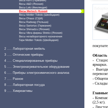
Весы Kern (Германия)
Весы A&D (Япония)
Весы Leki (Финляндия)
Весы Mertech (Корея)
Весы Mettler-Toledo (Швейцария)
Весы Ohaus (США)
Весы Radwag (Польша)
Весы Sartorius (Германия)
Весы Shimadzu (Япония)
Весы Vibra фирмы Shinko (Япония)
Весы нелабораторного назначения
Гири Mettler-Toledo (Швейцария)
покупате
2 ..... Лабораторная мебель
3 ..... Оптические приборы
Область
- Стаци
4 ..... Специализированные приборы
ярмарки.
5 ..... Электронагревательное оборудование
- Выезд
6 ..... Приборы электрохимического анализа
перевози
- Общепи
7 ..... Разное
- Склады
8 ..... Лабораторная посуда
9 ..... Химреактивы
Главные
- Компак
(2,5 кг).
- Двусто