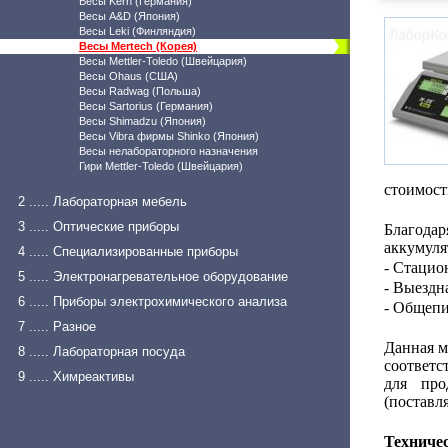
Весы Kern (Германия)
Весы A&D (Япония)
Весы Leki (Финляндия)
Весы Mertech (Корея)
Весы Mettler-Toledo (Швейцария)
Весы Ohaus (США)
Весы Radwag (Польша)
Весы Sartorius (Германия)
Весы Shimadzu (Япония)
Весы Vibra фирмы Shinko (Япония)
Весы нелабораторного назначения
Гири Mettler-Toledo (Швейцария)
стоимост
2 ..... Лабораторная мебель
3 ..... Оптические приборы
Благодар
аккумуля
4 ..... Специализированные приборы
- Стацио
5 ..... Электронагревательное оборудование
- Выездн
6 ..... Приборы электрохимического анализа
- Общепи
7 ..... Разное
Данная м
8 ..... Лабораторная посуда
соответс
9 ..... Химреактивы
для про
(поставл
Техниче