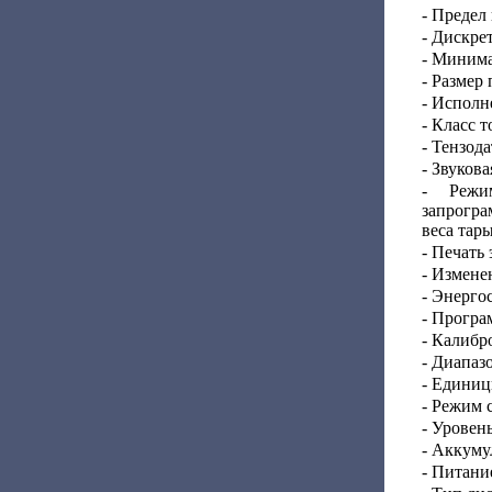
- Предел
- Дискрет
- Минима
- Размер
- Исполн
- Класс т
- Тензода
- Звуков
- Режи
запрогр
веса тар
- Печать 
- Измене
- Энерго
- Програ
- Калибр
- Диапаз
- Единиц
- Режим 
- Уровень
- Аккуму
- Питани