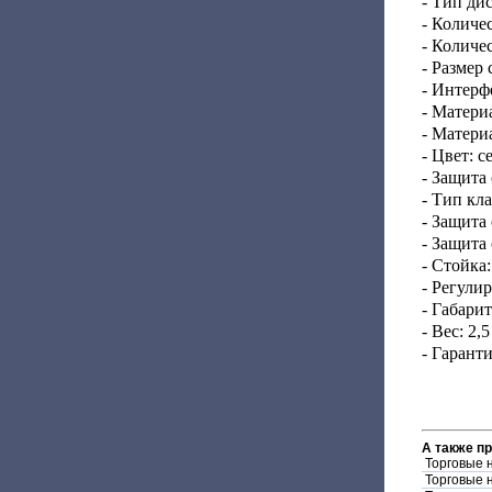
- Тип ди
- Количе
- Количе
- Размер 
- Интерф
- Матери
- Матери
- Цвет: 
- Защита
- Тип кл
- Защита
- Защита
- Стойка
- Регули
- Габари
- Вес: 2,5
- Гаранти
А также п
Торговые 
Торговые 