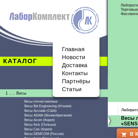
Лаборат
Торговые
Фасовоч
Главная
Новости
КАТАЛОГ
Доставка
Контакты
Партнёры
Статьи
1 ..... Весы
Весы отечественные
Весы Bel Engineering (Италия)
Лаборат
Весы Acculab (США)
Весы ADAM (Великобритания)
Весы л
Весы Acom (Корея)
«SENS
Весы Axis (Польша)
Весы Cas (Корея)
В 
Весы DEMCOM (Россия)