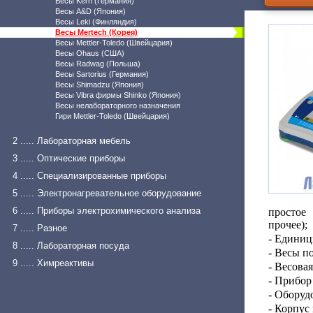
Весы Kern (Германия)
Весы A&D (Япония)
Весы Leki (Финляндия)
Весы Mertech (Корея)
Весы Mettler-Toledo (Швейцария)
Весы Ohaus (США)
Весы Radwag (Польша)
Весы Sartorius (Германия)
Весы Shimadzu (Япония)
Весы Vibra фирмы Shinko (Япония)
Весы нелабораторного назначения
Гири Mettler-Toledo (Швейцария)
2 ..... Лабораторная мебель
3 ..... Оптические приборы
4 ..... Специализированные приборы
5 ..... Электронагревательное оборудование
6 ..... Приборы электрохимического анализа
простое
прочее);
7 ..... Разное
- Единиц
8 ..... Лабораторная посуда
- Весы п
9 ..... Химреактивы
- Весова
- Прибор
- Оборуд
- Корпус