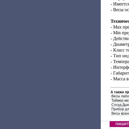
- Имеетс
- Весы о
Техниче
- Max пр
- Min пре
- Действи
- Диамет
- Класс т
- Тип ин
- Темпер
- Интер
- Габари
- Масса в
А также п
Весы лабо
Таймер ме
Сосуд Дь
Прибор дл
Весы крано
ПИШИТ