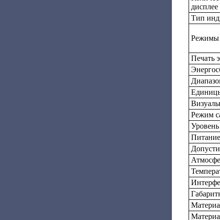
дисплее
Тип инд
Режимы
Печать 
Энергос
Диапазо
Единицы
Визуаль
Режим с
Уровень
Питани
Допусти
Атмосфе
Темпера
Интерф
Габарит
Материа
Материа