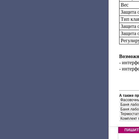
Вес
Защита 
Тип кла
Защита 
Защита 
Регулир
Возможно
- интерф
- интер
А также п
Фасовочны
Баня лаб
Баня лаб
Термостат
Комплект 
ПИШИТ