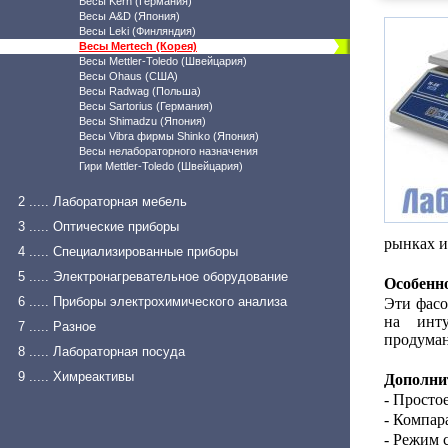
Весы Kern (Германия)
Весы A&D (Япония)
Весы Leki (Финляндия)
Весы Mertech (Корея)
Весы Mettler-Toledo (Швейцария)
Весы Ohaus (США)
Весы Radwag (Польша)
Весы Sartorius (Германия)
Весы Shimadzu (Япония)
Весы Vibra фирмы Shinko (Япония)
Весы нелабораторного назначения
Гири Mettler-Toledo (Швейцария)
2 ..... Лабораторная мебель
3 ..... Оптические приборы
рынках и
4 ..... Специализированные приборы
5 ..... Электронагревательное оборудование
Особенн
6 ..... Приборы электрохимического анализа
Эти фасо
на инту
7 ..... Разное
продуман
8 ..... Лабораторная посуда
9 ..... Химреактивы
Дополни
- Просто
- Компар
- Режим 