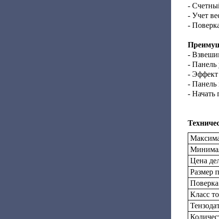
- Счетны
- Учет ве
- Поверка
Преимущ
- Взвеши
- Панель
- Эффект
- Панель
- Начать
Техниче
Максима
Минимал
Цена дел
Размер 
Поверка
Класс т
Тензода
Количес