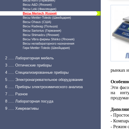
Весы Kern (Германия)
Весы A&D (Япония)
Весы Leki (Финляндия)
Весы Mertech (Корея)
Весы Mettler-Toledo (Швейцария)
Весы Ohaus (США)
Весы Radwag (Польша)
Весы Sartorius (Германия)
Весы Shimadzu (Япония)
Весы Vibra фирмы Shinko (Япония)
Весы нелабораторного назначения
Гири Mettler-Toledo (Швейцария)
2 ..... Лабораторная мебель
3 ..... Оптические приборы
рынках и
4 ..... Специализированные приборы
5 ..... Электронагревательное оборудование
Особенн
6 ..... Приборы электрохимического анализа
Эти фасо
на инту
7 ..... Разное
продуман
8 ..... Лабораторная посуда
9 ..... Химреактивы
Дополни
- Просто
- Компар
- Режим 