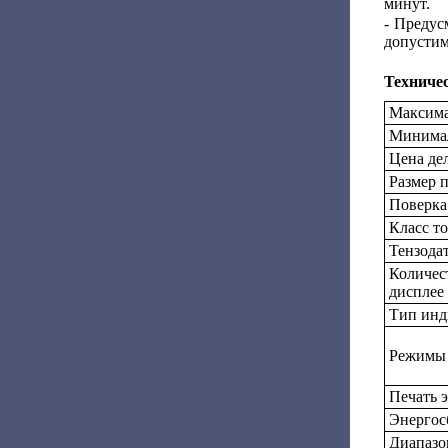
минут.
- Предус
допустим
Техниче
Максима
Минимал
Цена дел
Размер 
Поверка
Класс т
Тензода
Количес
дисплее
Тип инд
Режимы
Печать 
Энергос
Диапазо