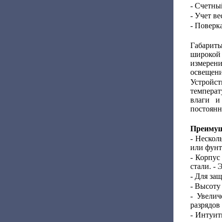
- Счетны
- Учет ве
- Поверка
Габариты
широкой
измерен
освещени
Устройст
температ
влаги и
постоянн
Преимущ
- Нескол
или фунт
- Корпус
стали. -
- Для за
- Высоту
- Увели
разрядов
- Интуит