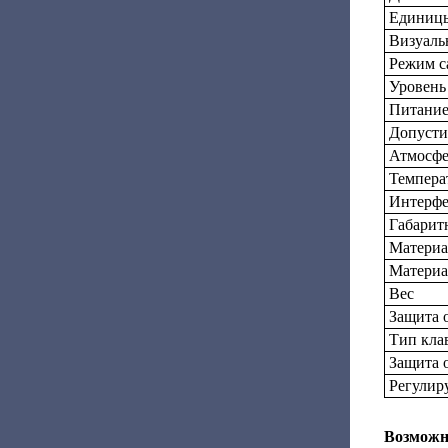
Единицы
Визуаль
Режим с
Уровень
Питани
Допусти
Атмосфе
Темпера
Интерф
Габарит
Материа
Материа
Вес
Защита 
Тип кла
Защита 
Регулир
Возможно