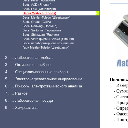
Весы Kern (Германия)
Весы A&D (Япония)
Весы Leki (Финляндия)
Весы Mertech (Корея)
Весы Mettler-Toledo (Швейцария)
Весы Ohaus (США)
Весы Radwag (Польша)
Весы Sartorius (Германия)
Весы Shimadzu (Япония)
Весы Vibra фирмы Shinko (Япония)
Весы нелабораторного назначения
Гири Mettler-Toledo (Швейцария)
2 ..... Лабораторная мебель
3 ..... Оптические приборы
4 ..... Специализированные приборы
5 ..... Электронагревательное оборудование
Пользов
- Изме
6 ..... Приборы электрохимического анализа
- Сумм
7 ..... Разное
- Счет
8 ..... Лабораторная посуда
- Проц
9 ..... Химреактивы
- Опре
- Фасо
- Пошт