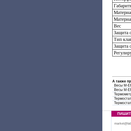
Габарит
Материа
Материа
Вес
Защита 
Тип кла
Защита 
Регулир
А также п
Весы M-ER
Весы M-ER
Термомет
Термостат
Термостат
ПИШИТ
market@lab