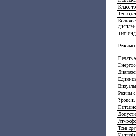
Класс т
Тензода
Количес
дисплее
Тип инд
Режимы
Печать 
Энергос
Диапазо
Единицы
Визуаль
Режим с
Уровень
Питани
Допусти
Атмосфе
Темпера
Интерф