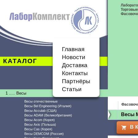
Лаборат
Торговые
Фасовоч
Главная
Новости
КАТАЛОГ
Доставка
Контакты
Партнёры
Статьи
1 ..... Весы
Весы отечественные
Фасовоч
Весы Bel Engineering (Италия)
Весы Acculab (США)
Весы M
Весы ADAM (Великобритания)
Весы Acom (Корея)
Весы Axis (Польша)
В 
Весы Cas (Корея)
Весы DEMCOM (Россия)