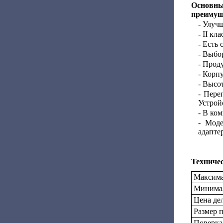
Основн
преимущ
- Улуч
- II к
- Есть
- Выбо
- Прод
- Корп
- Высо
- Пере
Устрой
- В ко
- Моде
адаптер
Техничес
Максима
Минимал
Цена дел
Размер 
Поверка