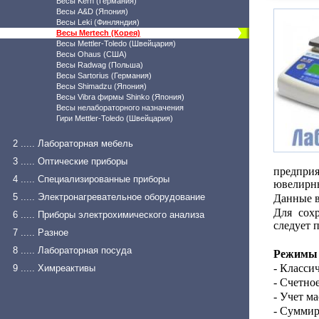
Весы Kern (Германия)
Весы A&D (Япония)
Весы Leki (Финляндия)
Весы Mertech (Корея)
Весы Mettler-Toledo (Швейцария)
Весы Ohaus (США)
Весы Radwag (Польша)
Весы Sartorius (Германия)
Весы Shimadzu (Япония)
Весы Vibra фирмы Shinko (Япония)
Весы нелабораторного назначения
Гири Mettler-Toledo (Швейцария)
2 ..... Лабораторная мебель
3 ..... Оптические приборы
предпри
4 ..... Специализированные приборы
ювелирны
5 ..... Электронагревательное оборудование
Данные в
Для сох
6 ..... Приборы электрохимического анализа
следует 
7 ..... Разное
8 ..... Лабораторная посуда
Режимы 
- Класси
9 ..... Химреактивы
- Счетно
- Учет м
- Суммир