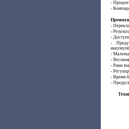
- Процен
- Компар
Преимущ
- Перекл
- Резуль
- Доступ
- Преду
аккумуля
- Малень
- Весова
- Рама в
- Регули
- Время 
- Предус
Техн