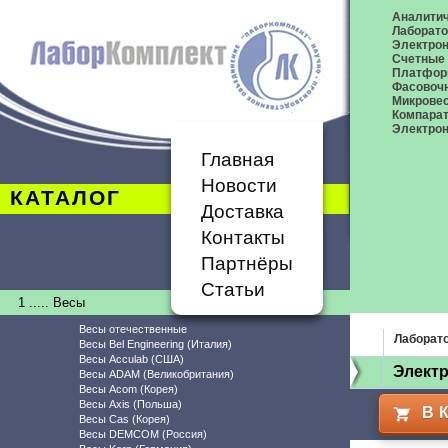
Аналитич
Лаборат
Электро
Счетные
Платфор
Фасовоч
Микрове
Компара
Электрон
Главная
Новости
КАТАЛОГ
Доставка
Контакты
Партнёры
Статьи
1 ..... Весы
Весы отечественные
Лаборат
Весы Bel Engineering (Италия)
Весы Acculab (США)
Элект
Весы ADAM (Великобритания)
Весы Acom (Корея)
Весы Axis (Польша)
В 
Весы Cas (Корея)
Весы DEMCOM (Россия)