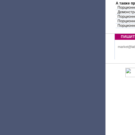
А также п
Порционн
Демонстр
Порционн
Порционн
Порционн
ПИШИТ
market@lab