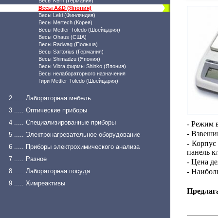
Весы Kern (Германия)
Весы A&D (Япония)
Весы Leki (Финляндия)
Весы Mertech (Корея)
Весы Mettler-Toledo (Швейцария)
Весы Ohaus (США)
Весы Radwag (Польша)
Весы Sartorius (Германия)
Весы Shimadzu (Япония)
Весы Vibra фирмы Shinko (Япония)
Весы нелабораторного назначения
Гири Mettler-Toledo (Швейцария)
2 ..... Лабораторная мебель
3 ..... Оптические приборы
4 ..... Специализированные приборы
- Режим 
- Взвеши
5 ..... Электронагревательное оборудование
- Корпус
6 ..... Приборы электрохимического анализа
панель к
7 ..... Разное
- Цена де
8 ..... Лабораторная посуда
- Наибол
9 ..... Химреактивы
Предлаг