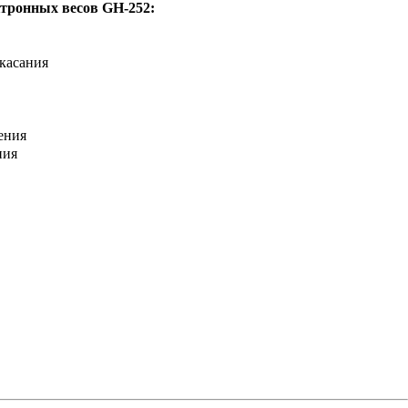
ктронных весов GH-252:
 касания
ения
ния