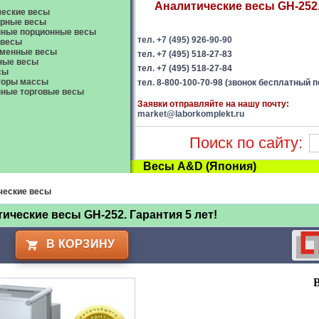
Аналитические весы GH-252. 
еские весы
орные весы
нные порционные весы
тел. +7 (495) 926-90-90
 весы
менные весы
тел. +7 (495) 518-27-83
ные весы
тел. +7 (495) 518-27-84
сы
торы массы
тел. 8-800-100-70-98 (звонок бесплатный п
ные торговые весы
Заявки отправляйте на нашу почту:
market@laborkomplekt.ru
Поиск по сайту:
Весы A&D (Япония)
ческие весы
ические весы GH-252. Гарантия 5 лет!
В КОРЗИНУ
В