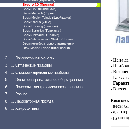
Весы Kern (Германия)
Весы A&D (Япония)
Весы Leki (Финляндия)
Весы Mertech (Корея)
Весы Mettler-Toledo (Швейцария)
Весы Ohaus (США)
Весы Radwag (Польша)
Весы Sartorius (Германия)
Весы Shimadzu (Япония)
Весы Vibra фирмы Shinko (Япония)
Весы нелабораторного назначения
Гири Mettler-Toledo (Швейцария)
2 ..... Лабораторная мебель
- Цена де
3 ..... Оптические приборы
- Наибол
- Встрое
4 ..... Специализированные приборы
- Класс 
5 ..... Электронагревательное оборудование
- Гарант
6 ..... Приборы электрохимического анализа
- Внесен
7 ..... Разное
Комплек
8 ..... Лабораторная посуда
- весы G
9 ..... Химреактивы
- адаптер
- руково