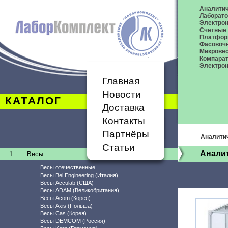
Аналитич
Лаборат
Электро
Счетные
Платфор
Фасовоч
Микрове
Компара
Электрон
Главная
Новости
КАТАЛОГ
Доставка
Контакты
Партнёры
Аналити
Статьи
Аналит
1 ..... Весы
Весы отечественные
Весы Bel Engineering (Италия)
Весы Acculab (США)
Весы ADAM (Великобритания)
Весы Acom (Корея)
Весы Axis (Польша)
Весы Cas (Корея)
Весы DEMCOM (Россия)