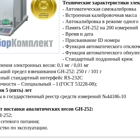
Технические характеристики эле
- Автоматическая самокалибровка
- Встроенная калибровочная масса
- Автокалибровка в режиме одного
- Память GH-252 на 200 измерений
- Время и дата
- Присваивание ID номера
- Функция автоматического отключ
- Функция автоматического обнуле
- Стандартный поддонный крюк
ления электронных весов: 0,1 мг / 0,01 мг
ьший предел взвешивания GH-252: 250 г / 101 г
нный стандартный интерфейс RS-232C
точности – Специальный – I (ГОСТ 53228-08);
ия 5 (пять) лет
ы в государственный реестр средств измерений №44186-10
т поставки аналитических весов GH-252:
H-252;
 сетевого питания;
дство по эксплуатации.