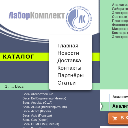
Аналитич
Лаборат
Электро
Счетные
Платфор
Фасовоч
Микрове
Компара
Электрон
Главная
Новости
КАТАЛОГ
Доставка
Контакты
Партнёры
Статьи
1 ..... Весы
Весы отечественные
Аналити
Весы Bel Engineering (Италия)
Весы Acculab (США)
Аналит
Весы ADAM (Великобритания)
Весы Acom (Корея)
Весы Axis (Польша)
В 
Весы Cas (Корея)
Весы DEMCOM (Россия)