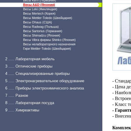
Весы Kern (Германия)
Весы A&D (Япония)
Весы Leki (Финляндия)
Весы Mertech (Корея)
Весы Mettler-Toledo (Швейцария)
Весы Ohaus (США)
Весы Radwag (Польша)
Весы Sartorius (Германия)
Весы Shimadzu (Япония)
Весы Vibra фирмы Shinko (Япония)
Весы нелабораторного назначения
Гири Mettler-Toledo (Швейцария)
2 ..... Лабораторная мебель
3 ..... Оптические приборы
4 ..... Специализированные приборы
- Станд
5 ..... Электронагревательное оборудование
- Цена де
6 ..... Приборы электрохимического анализа
- Наибол
7 ..... Разное
- Встрое
8 ..... Лабораторная посуда
- Класс 
- Гарант
9 ..... Химреактивы
- Внесен
Комплек