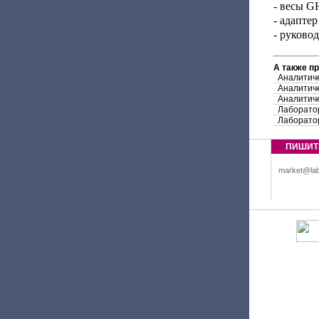
- весы G
- адаптер
- руково
А также п
Аналитиче
Аналитиче
Аналитиче
Лаборатор
Лаборатор
ПИШИТ
market@lab