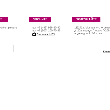
ТЕ
ЗВОНИТЕ
ПРИЕЗЖАЙТЕ
orkomplekt.ru
тел. +7 (495) 926-90-90
111141 г. Москва, ул. Кусков
тел. +7 (800) 100-70-98
д. 20а, корпус Г, офис Г-206
подъезд №3, 2-й этаж
Пишите в МАХ
Купи