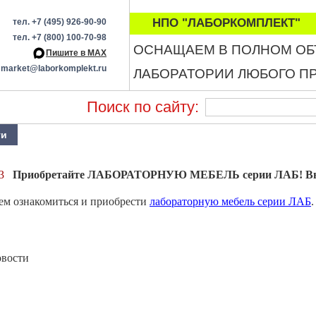
НПО "ЛАБОРКОМПЛЕКТ"
тел. +7 (495) 926-90-90
тел. +7 (800) 100-70-98
ОСНАЩАЕМ В ПОЛНОМ О
Пишите в МАХ
market@laborkomplekt.ru
ЛАБОРАТОРИИ ЛЮБОГО П
Поиск по сайту:
ти
3
Приобретайте ЛАБОРАТОРНУЮ МЕБЕЛЬ серии ЛАБ! Высо
ем ознакомиться и приобрести
лабораторную мебель серии ЛАБ
овости