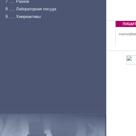
7 ..... Разное
8 ..... Лабораторная посуда
9 ..... Химреактивы
ПИШИ
market@lab