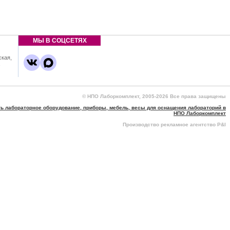
МЫ В СОЦСЕТЯХ
ская,
,
© НПО Лаборкомплект, 2005-2026 Все права защищены
ть лабораторное оборудование, приборы, мебель, весы для оснащения лабораторий в
НПО Лаборкомплект
Производство рекламное агентство P&I