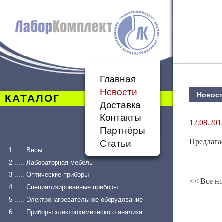
Главная
Новости
Новос
КАТАЛОГ
Доставка
Контакты
12.08.201
Партнёры
Предлага
Статьи
1 ..... Весы
2 ..... Лабораторная мебель
3 ..... Оптические приборы
<< Все н
4 ..... Специализированные приборы
5 ..... Электронагревательное оборудование
6 ..... Приборы электрохимического анализа