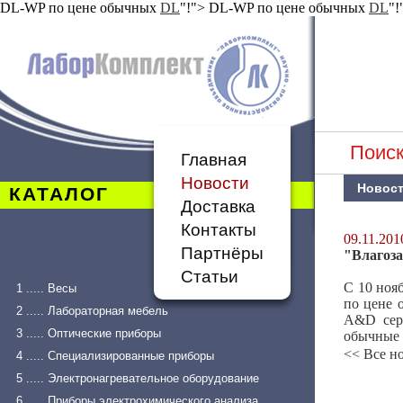
DL-WP по цене обычных
DL
"!">
DL-WP по цене обычных
DL
"!
Поиск
Главная
Новости
Новос
КАТАЛОГ
Доставка
Контакты
09.11.201
Партнёры
"Влагоз
Статьи
С 10 ноя
1 ..... Весы
по цене
2 ..... Лабораторная мебель
A&D се
3 ..... Оптические приборы
обычные 
<< Все н
4 ..... Специализированные приборы
5 ..... Электронагревательное оборудование
6 ..... Приборы электрохимического анализа