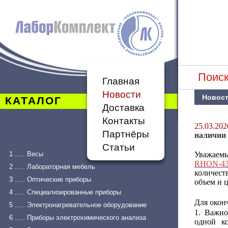
Поиск
Главная
Новости
Новос
КАТАЛОГ
Доставка
Контакты
25.03.202
Партнёры
наличии 
Статьи
1 ..... Весы
Уважаем
RHON-43
2 ..... Лабораторная мебель
количест
3 ..... Оптические приборы
объем и ц
4 ..... Специализированные приборы
Для окон
5 ..... Электронагревательное оборудование
1. Важно
6 ..... Приборы электрохимического анализа
одной к