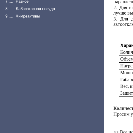
7 ..... Разное
параллел
2. Для в
8 ..... Лабораторная посуда
лучше вы
9 ..... Химреактивы
3. Для 
автооткл
Харак
Колич
Объем
Нагре
Мощно
Габар
Вес, к
Защит
Количест
Просим у
<< Все н