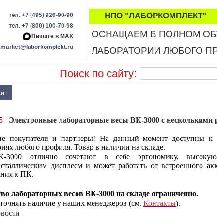
НПО "ЛАБОРКОМПЛЕКТ"
тел. +7 (495) 926-90-90
тел. +7 (800) 100-70-98
ОСНАЩАЕМ В ПОЛНОМ О
Пишите в МАХ
market@laborkomplekt.ru
ЛАБОРАТОРИИ ЛЮБОГО П
Поиск по сайту:
ти
5
Электронные лабораторные весы ВК-3000 с несколькими 
ые покупатели и партнеры! На данный момент доступны к 
риях любого профиля. Товар в наличии на складе.
-3000 отлично сочетают в себе эргономику, высоку
сталлическим дисплеем и может работать от встроенного ак
ния к ПК.
тво
лабораторных весов ВК-3000 на складе ограниченно.
точнять наличие у наших менеджеров (см.
Контакты
).
овости