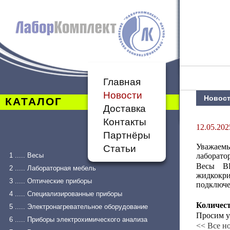
Главная
Новости
Новос
КАТАЛОГ
Доставка
Контакты
12.05.202
Партнёры
Уважаем
Статьи
1 ..... Весы
лаборато
Весы ВК
2 ..... Лабораторная мебель
жидкокри
3 ..... Оптические приборы
подключе
4 ..... Специализированные приборы
Количес
5 ..... Электронагревательное оборудование
Просим у
6 ..... Приборы электрохимического анализа
<< Все н