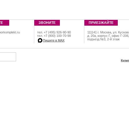
ТЕ
ЗВОНИТЕ
ПРИЕЗЖАЙТЕ
orkomplekt.ru
тел. +7 (495) 926-90-90
111141 г. Москва, ул. Кусков
тел. +7 (800) 100-70-98
д. 20а, корпус Г, офис Г-206
подъезд №3, 2-й этаж
Пишите в МАХ
Купи