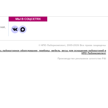
МЫ В СОЦСЕТЯХ
ская,
,
© НПО Лаборкомплект, 2005-2026 Все права защищены
ть лабораторное оборудование, приборы, мебель, весы для оснащения лабораторий в
НПО Лаборкомплект
Производство рекламное агентство P&I