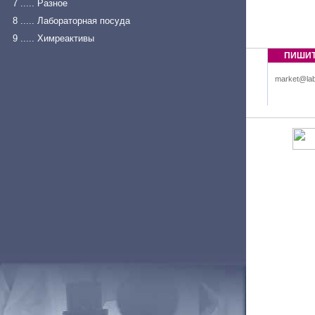
7 ..... Разное
8 ..... Лабораторная посуда
9 ..... Химреактивы
ПИШИ
market@lab