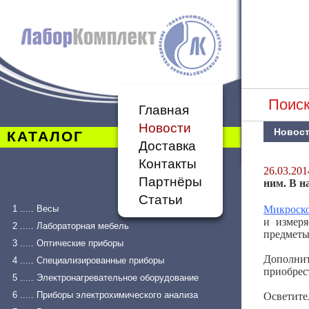
Поиск
Главная
Новости
Новос
КАТАЛОГ
Доставка
Контакты
26.03.201
Партнёры
ним. В н
Статьи
1 ..... Весы
Микроск
и измеря
2 ..... Лабораторная мебель
предметы
3 ..... Оптические приборы
Дополнит
4 ..... Специализированные приборы
приобре
5 ..... Электронагревательное оборудование
6 ..... Приборы электрохимического анализа
Осветите