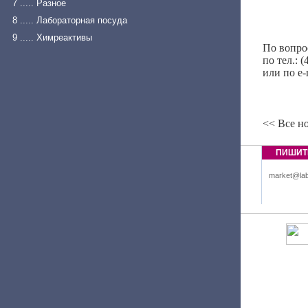
7 ..... Разное
8 ..... Лабораторная посуда
9 ..... Химреактивы
По вопро
по тел.: 
или по
e
-
<< Все н
ПИШИТ
market@lab