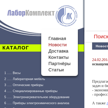
Поиск
Главная
Новости
Новос
КАТАЛОГ
Доставка
Контакты
24.02.201
Партнёры
оснащен
Статьи
1 ..... Весы
2 ..... Лабораторная мебель
Предлага
3 ..... Оптические приборы
задач и б
- эконо
4 ..... Специализированные приборы
- профес
5 ..... Электронагревательное оборудование
А также
6 ..... Приборы электрохимического анализа